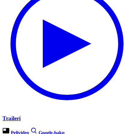
Traileri
Pelivideo
Google-haku