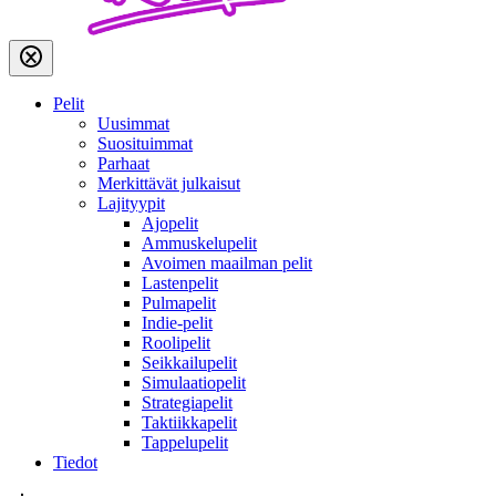
Pelit
Uusimmat
Suosituimmat
Parhaat
Merkittävät julkaisut
Lajityypit
Ajopelit
Ammuskelupelit
Avoimen maailman pelit
Lastenpelit
Pulmapelit
Indie-pelit
Roolipelit
Seikkailupelit
Simulaatiopelit
Strategiapelit
Taktiikkapelit
Tappelupelit
Tiedot