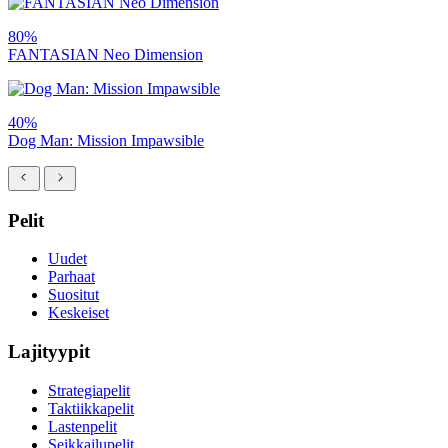
80%
FANTASIAN Neo Dimension
40%
Dog Man: Mission Impawsible
Pelit
Uudet
Parhaat
Suositut
Keskeiset
Lajityypit
Strategiapelit
Taktiikkapelit
Lastenpelit
Seikkailupelit