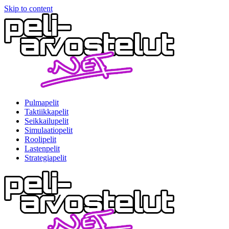
Skip to content
Pulmapelit
Taktiikkapelit
Seikkailupelit
Simulaatiopelit
Roolipelit
Lastenpelit
Strategiapelit