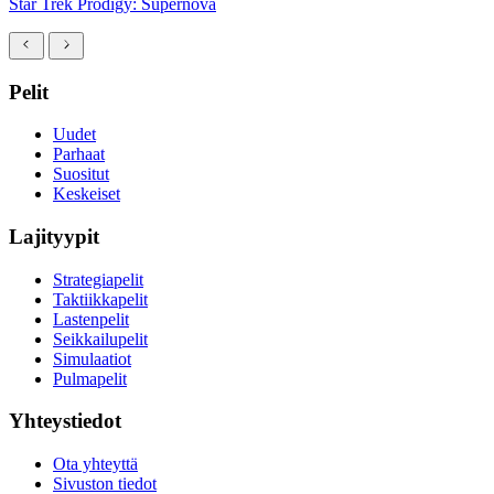
Star Trek Prodigy: Supernova
Pelit
Uudet
Parhaat
Suositut
Keskeiset
Lajityypit
Strategiapelit
Taktiikkapelit
Lastenpelit
Seikkailupelit
Simulaatiot
Pulmapelit
Yhteystiedot
Ota yhteyttä
Sivuston tiedot