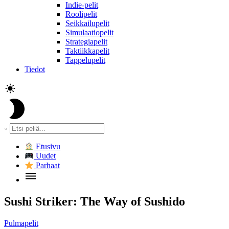
Indie-pelit
Roolipelit
Seikkailupelit
Simulaatiopelit
Strategiapelit
Taktiikkapelit
Tappelupelit
Tiedot
Etusivu
Uudet
Parhaat
Sushi Striker: The Way of Sushido
Pulmapelit