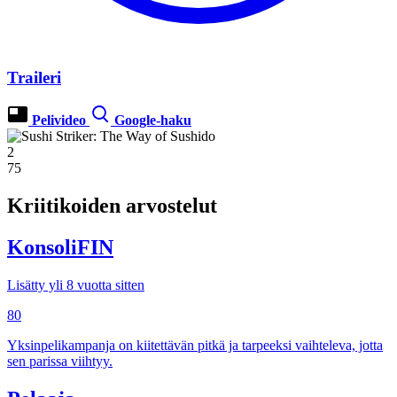
Traileri
Pelivideo
Google-haku
2
75
Kriitikoiden arvostelut
KonsoliFIN
Lisätty yli 8 vuotta sitten
80
Yksinpelikampanja on kiitettävän pitkä ja tarpeeksi vaihteleva, jotta
sen parissa viihtyy.