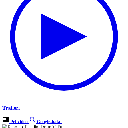
Traileri
Pelivideo
Google-haku