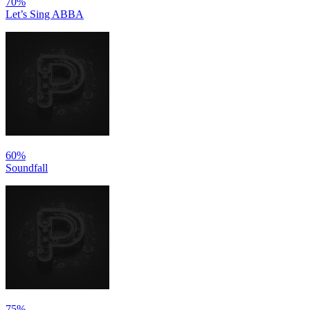
70%
Let’s Sing ABBA
60%
Soundfall
75%