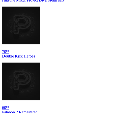
Hatsune Miku: Project Diva Mega Mix
70%
Double Kick Heroes
60%
Patapon 2 Remastered