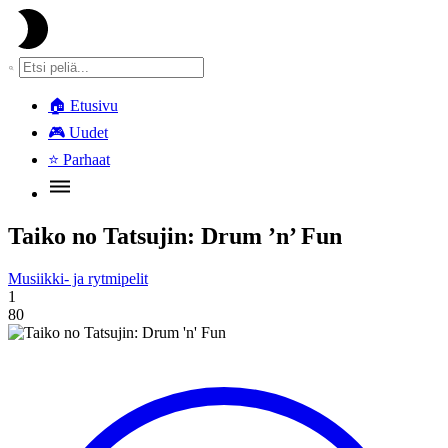
🏠
Etusivu
🎮
Uudet
⭐
Parhaat
Taiko no Tatsujin: Drum ’n’ Fun
Musiikki- ja rytmipelit
1
80