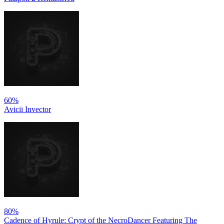
60%
Avicii Invector
80%
Cadence of Hyrule: Crypt of the NecroDancer Featuring The