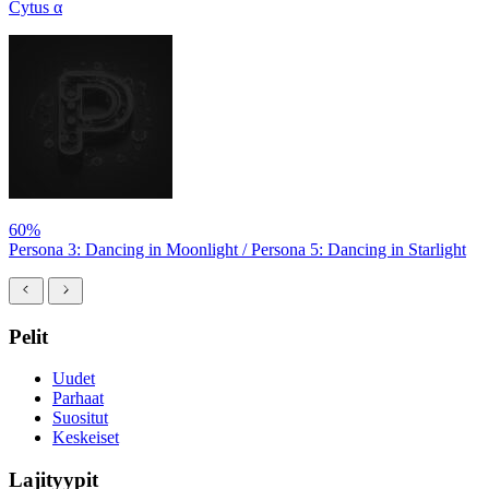
Cytus α
60%
Persona 3: Dancing in Moonlight / Persona 5: Dancing in Starlight
Pelit
Uudet
Parhaat
Suositut
Keskeiset
Lajityypit