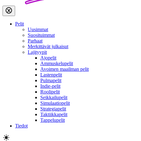
Pelit
Uusimmat
Suosituimmat
Parhaat
Merkittävät julkaisut
Lajityypit
Ajopelit
Ammuskelupelit
Avoimen maailman pelit
Lastenpelit
Pulmapelit
Indie-pelit
Roolipelit
Seikkailupelit
Simulaatiopelit
Strategiapelit
Taktiikkapelit
Tappelupelit
Tiedot