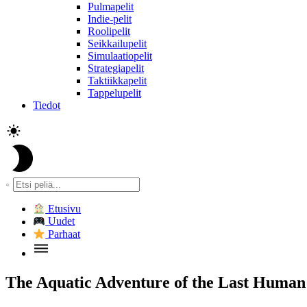
Pulmapelit
Indie-pelit
Roolipelit
Seikkailupelit
Simulaatiopelit
Strategiapelit
Taktiikkapelit
Tappelupelit
Tiedot
Etusivu
Uudet
Parhaat
The Aquatic Adventure of the Last Human