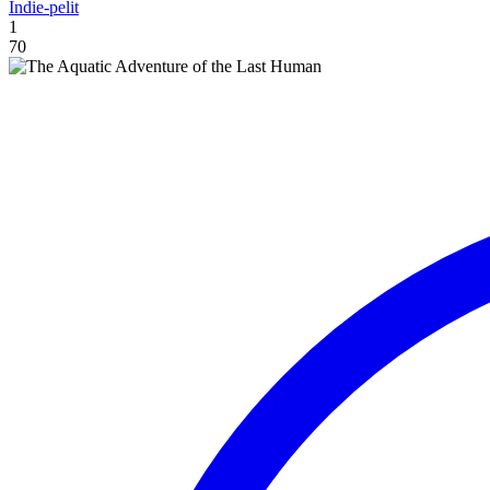
Indie-pelit
1
70