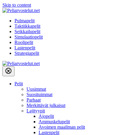
Skip to content
Pulmapelit
Taktiikkapelit
Seikkailupelit
Simulaatiopelit
Roolipelit
Lastenpelit
Strategiapelit
Pelit
Uusimmat
Suosituimmat
Parhaat
Merkittävät julkaisut
Lajityypit
Ajopelit
Ammuskelupelit
Avoimen maailman pelit
Lastenpelit