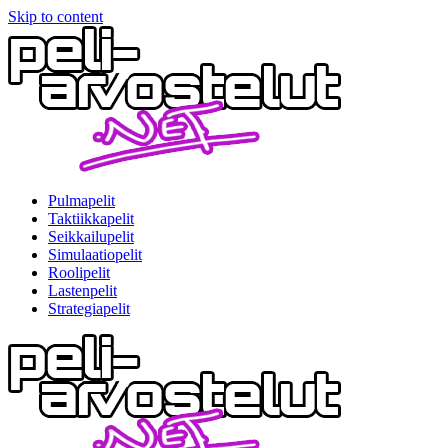
Skip to content
Pulmapelit
Taktiikkapelit
Seikkailupelit
Simulaatiopelit
Roolipelit
Lastenpelit
Strategiapelit