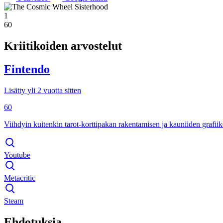
1
60
Kriitikoiden arvostelut
Fintendo
Lisätty yli 2 vuotta sitten
60
Viihdyin kuitenkin tarot-korttipakan rakentamisen ja kauniiden grafiiko
Youtube
Metacritic
Steam
Ehdotuksia