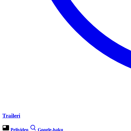
Traileri
Pelivideo
Google-haku