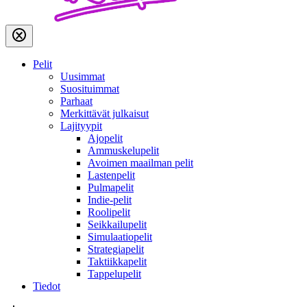
Pelit
Uusimmat
Suosituimmat
Parhaat
Merkittävät julkaisut
Lajityypit
Ajopelit
Ammuskelupelit
Avoimen maailman pelit
Lastenpelit
Pulmapelit
Indie-pelit
Roolipelit
Seikkailupelit
Simulaatiopelit
Strategiapelit
Taktiikkapelit
Tappelupelit
Tiedot