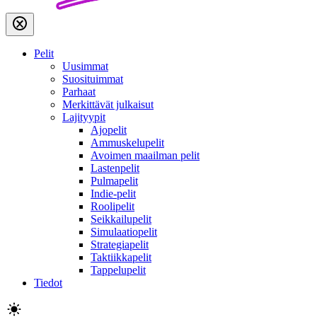
Pelit
Uusimmat
Suosituimmat
Parhaat
Merkittävät julkaisut
Lajityypit
Ajopelit
Ammuskelupelit
Avoimen maailman pelit
Lastenpelit
Pulmapelit
Indie-pelit
Roolipelit
Seikkailupelit
Simulaatiopelit
Strategiapelit
Taktiikkapelit
Tappelupelit
Tiedot