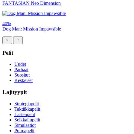
FANTASIAN Neo Dimension
40%
Dog Man: Mission Impawsible
Pelit
Uudet
Parhaat
Suositut
Keskeiset
Lajityypit
Strategiapelit
Taktiikkapelit
Lastenpelit
Seikkailupelit
Simulaatiot
Pulmapelit