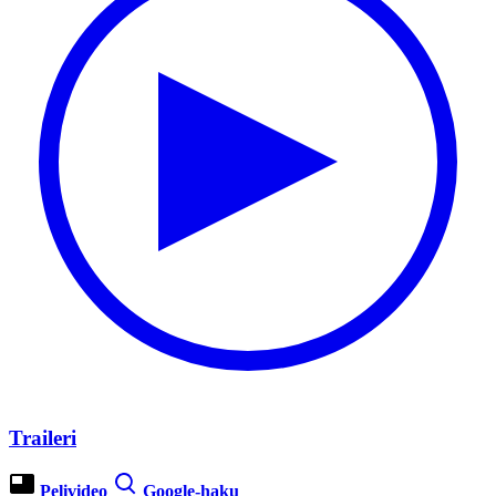
Traileri
Pelivideo
Google-haku