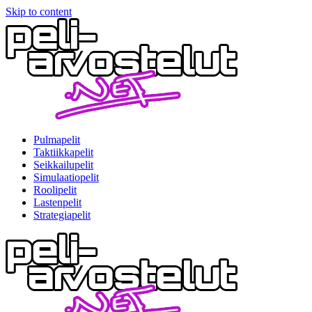
Skip to content
Pulmapelit
Taktiikkapelit
Seikkailupelit
Simulaatiopelit
Roolipelit
Lastenpelit
Strategiapelit