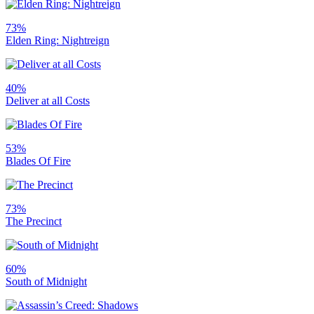
73%
Elden Ring: Nightreign
40%
Deliver at all Costs
53%
Blades Of Fire
73%
The Precinct
60%
South of Midnight