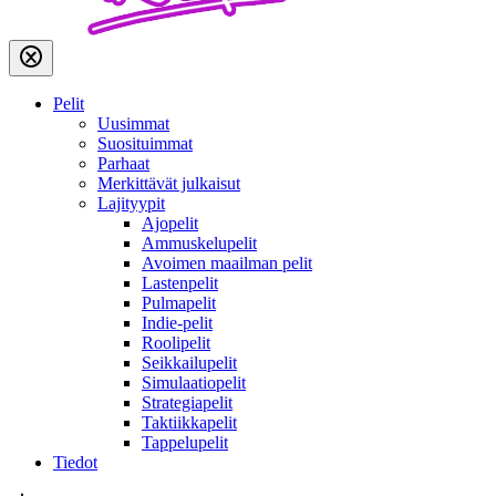
Pelit
Uusimmat
Suosituimmat
Parhaat
Merkittävät julkaisut
Lajityypit
Ajopelit
Ammuskelupelit
Avoimen maailman pelit
Lastenpelit
Pulmapelit
Indie-pelit
Roolipelit
Seikkailupelit
Simulaatiopelit
Strategiapelit
Taktiikkapelit
Tappelupelit
Tiedot