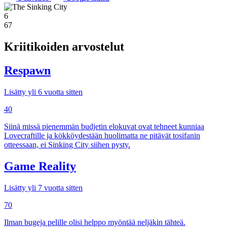
6
67
Kriitikoiden arvostelut
Respawn
Lisätty yli 6 vuotta sitten
40
Siinä missä pienemmän budjetin elokuvat ovat tehneet kunniaa
Lovecraftille ja kökköydestään huolimatta ne pitävät tosifanin
otteessaan, ei Sinking City siihen pysty.
Game Reality
Lisätty yli 7 vuotta sitten
70
Ilman bugeja pelille olisi helppo myöntää neljäkin tähteä.