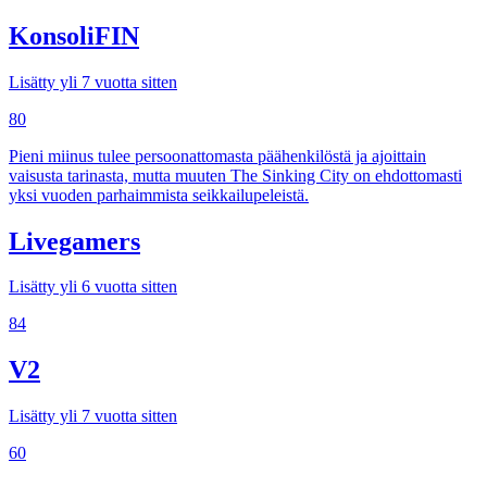
KonsoliFIN
Lisätty yli 7 vuotta sitten
80
Pieni miinus tulee persoonattomasta päähenkilöstä ja ajoittain
vaisusta tarinasta, mutta muuten The Sinking City on ehdottomasti
yksi vuoden parhaimmista seikkailupeleistä.
Livegamers
Lisätty yli 6 vuotta sitten
84
V2
Lisätty yli 7 vuotta sitten
60