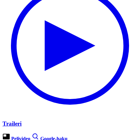
Traileri
Pelivideo
Google-haku