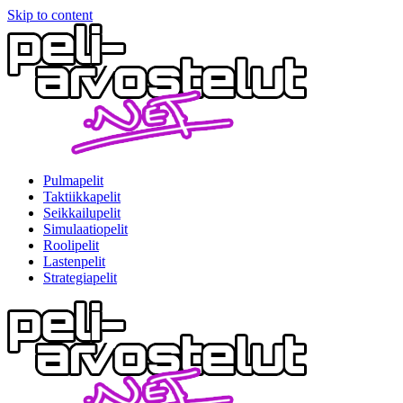
Skip to content
Pulmapelit
Taktiikkapelit
Seikkailupelit
Simulaatiopelit
Roolipelit
Lastenpelit
Strategiapelit