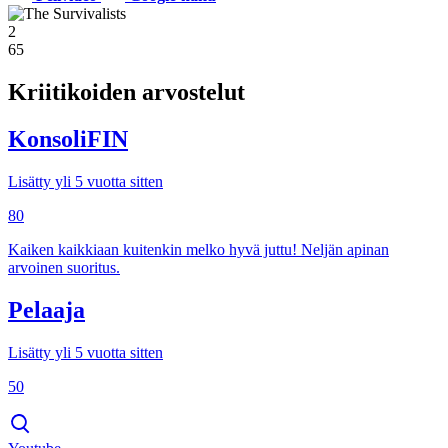
2
65
Kriitikoiden arvostelut
KonsoliFIN
Lisätty yli 5 vuotta sitten
80
Kaiken kaikkiaan kuitenkin melko hyvä juttu! Neljän apinan
arvoinen suoritus.
Pelaaja
Lisätty yli 5 vuotta sitten
50