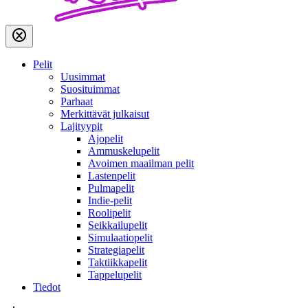
Pelit
Uusimmat
Suosituimmat
Parhaat
Merkittävät julkaisut
Lajityypit
Ajopelit
Ammuskelupelit
Avoimen maailman pelit
Lastenpelit
Pulmapelit
Indie-pelit
Roolipelit
Seikkailupelit
Simulaatiopelit
Strategiapelit
Taktiikkapelit
Tappelupelit
Tiedot