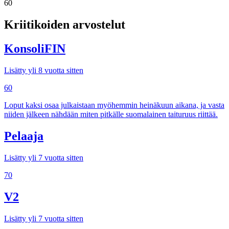
60
Kriitikoiden arvostelut
KonsoliFIN
Lisätty yli 8 vuotta sitten
60
Loput kaksi osaa julkaistaan myöhemmin heinäkuun aikana, ja vasta
niiden jälkeen nähdään miten pitkälle suomalainen taituruus riittää.
Pelaaja
Lisätty yli 7 vuotta sitten
70
V2
Lisätty yli 7 vuotta sitten