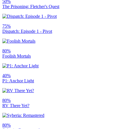
50%
The Prisoning: Fletcher's Quest
75%
Dispatch: Episode 1 - Pivot
80%
Foolish Mortals
40%
P1: Anchor Light
80%
RV There Yet?
80%