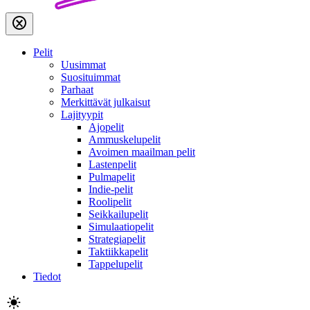
Pelit
Uusimmat
Suosituimmat
Parhaat
Merkittävät julkaisut
Lajityypit
Ajopelit
Ammuskelupelit
Avoimen maailman pelit
Lastenpelit
Pulmapelit
Indie-pelit
Roolipelit
Seikkailupelit
Simulaatiopelit
Strategiapelit
Taktiikkapelit
Tappelupelit
Tiedot