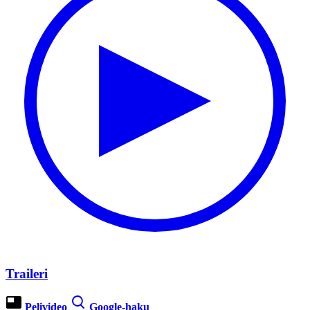
Traileri
Pelivideo
Google-haku