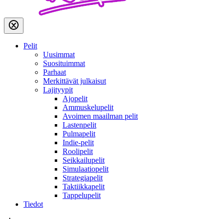
Pelit
Uusimmat
Suosituimmat
Parhaat
Merkittävät julkaisut
Lajityypit
Ajopelit
Ammuskelupelit
Avoimen maailman pelit
Lastenpelit
Pulmapelit
Indie-pelit
Roolipelit
Seikkailupelit
Simulaatiopelit
Strategiapelit
Taktiikkapelit
Tappelupelit
Tiedot