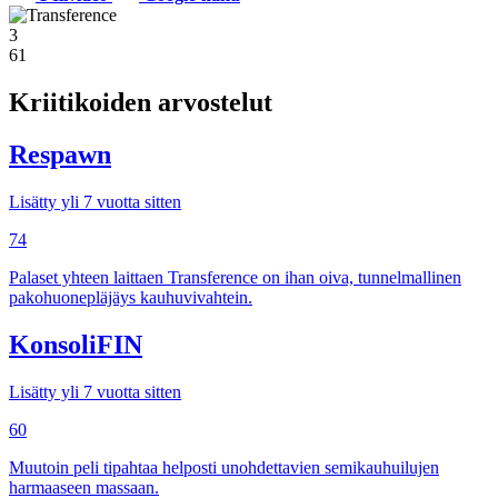
3
61
Kriitikoiden arvostelut
Respawn
Lisätty yli 7 vuotta sitten
74
Palaset yhteen laittaen Transference on ihan oiva, tunnelmallinen
pakohuonepläjäys kauhuvivahtein.
KonsoliFIN
Lisätty yli 7 vuotta sitten
60
Muutoin peli tipahtaa helposti unohdettavien semikauhuilujen
harmaaseen massaan.