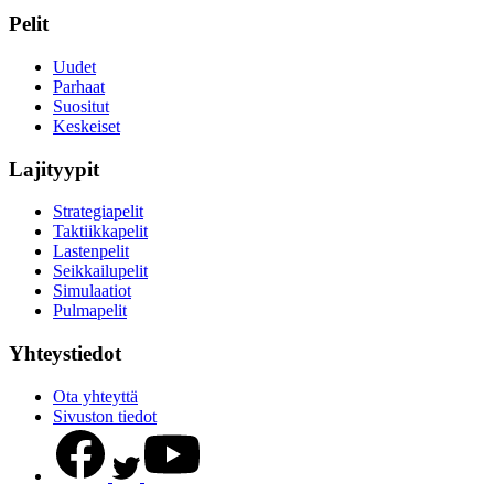
Pelit
Uudet
Parhaat
Suositut
Keskeiset
Lajityypit
Strategiapelit
Taktiikkapelit
Lastenpelit
Seikkailupelit
Simulaatiot
Pulmapelit
Yhteystiedot
Ota yhteyttä
Sivuston tiedot