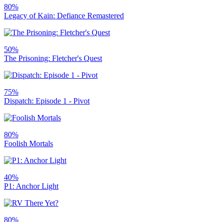
80%
Legacy of Kain: Defiance Remastered
50%
The Prisoning: Fletcher's Quest
75%
Dispatch: Episode 1 - Pivot
80%
Foolish Mortals
40%
P1: Anchor Light
80%