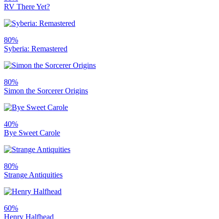
RV There Yet?
80%
Syberia: Remastered
80%
Simon the Sorcerer Origins
40%
Bye Sweet Carole
80%
Strange Antiquities
60%
Henry Halfhead