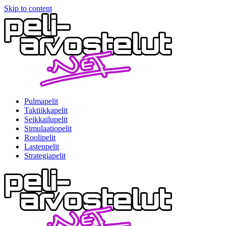
Skip to content
Pulmapelit
Taktiikkapelit
Seikkailupelit
Simulaatiopelit
Roolipelit
Lastenpelit
Strategiapelit