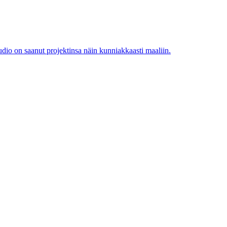
dio on saanut projektinsa näin kunniakkaasti maaliin.