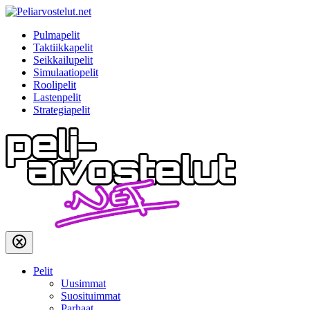
Skip
to
Pulmapelit
content
Taktiikkapelit
Seikkailupelit
Simulaatiopelit
Roolipelit
Lastenpelit
Strategiapelit
Pelit
Uusimmat
Suosituimmat
Parhaat