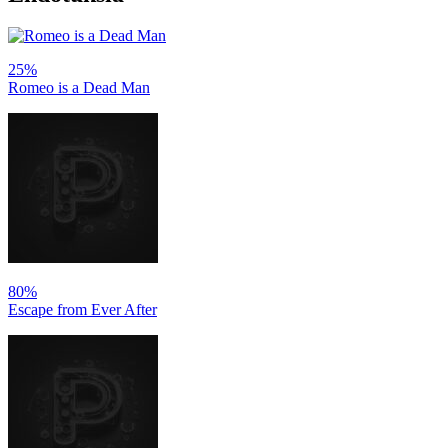
25%
Romeo is a Dead Man
80%
Escape from Ever After