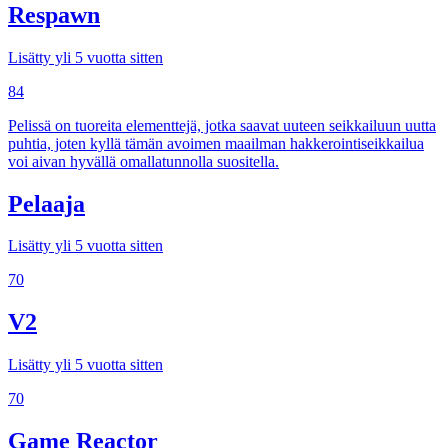
Respawn
Lisätty yli 5 vuotta sitten
84
Pelissä on tuoreita elementtejä, jotka saavat uuteen seikkailuun uutta
puhtia, joten kyllä tämän avoimen maailman hakkerointiseikkailua
voi aivan hyvällä omallatunnolla suositella.
Pelaaja
Lisätty yli 5 vuotta sitten
70
V2
Lisätty yli 5 vuotta sitten
70
Game Reactor