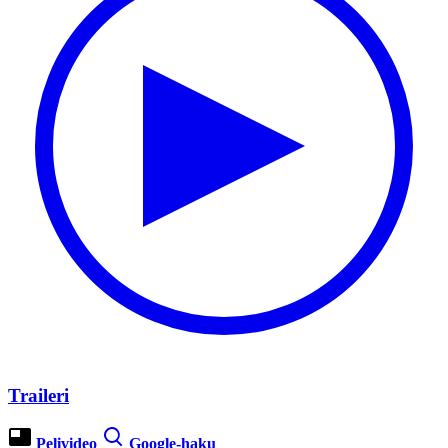
Traileri
Pelivideo
Google-haku