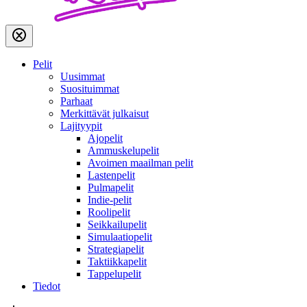
Pelit
Uusimmat
Suosituimmat
Parhaat
Merkittävät julkaisut
Lajityypit
Ajopelit
Ammuskelupelit
Avoimen maailman pelit
Lastenpelit
Pulmapelit
Indie-pelit
Roolipelit
Seikkailupelit
Simulaatiopelit
Strategiapelit
Taktiikkapelit
Tappelupelit
Tiedot