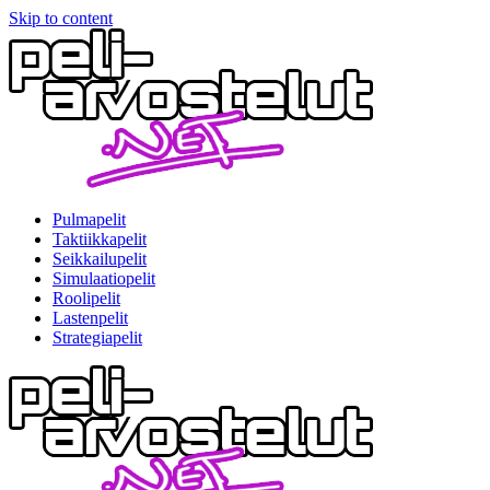
Skip to content
Pulmapelit
Taktiikkapelit
Seikkailupelit
Simulaatiopelit
Roolipelit
Lastenpelit
Strategiapelit