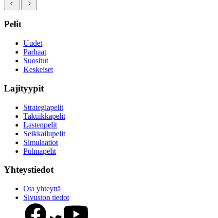
Pelit
Uudet
Parhaat
Suositut
Keskeiset
Lajityypit
Strategiapelit
Taktiikkapelit
Lastenpelit
Seikkailupelit
Simulaatiot
Pulmapelit
Yhteystiedot
Ota yhteyttä
Sivuston tiedot