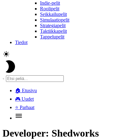
Indie-pelit
Roolipelit
Seikkailupelit
Simulaatiopelit
Strategiapelit
Taktiikkapelit
Tappelupelit
Tiedot
🏠
Etusivu
🎮
Uudet
⭐
Parhaat
Developer:
Shedworks