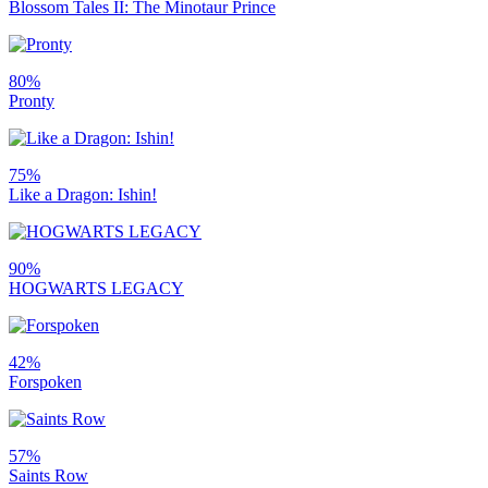
Blossom Tales II: The Minotaur Prince
80%
Pronty
75%
Like a Dragon: Ishin!
90%
HOGWARTS LEGACY
42%
Forspoken
57%
Saints Row