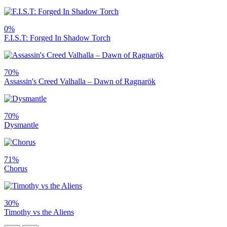
0%
F.I.S.T: Forged In Shadow Torch
70%
Assassin's Creed Valhalla – Dawn of Ragnarök
70%
Dysmantle
71%
Chorus
30%
Timothy vs the Aliens