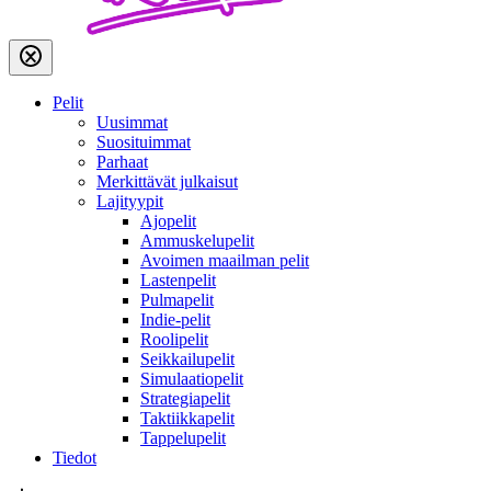
Pelit
Uusimmat
Suosituimmat
Parhaat
Merkittävät julkaisut
Lajityypit
Ajopelit
Ammuskelupelit
Avoimen maailman pelit
Lastenpelit
Pulmapelit
Indie-pelit
Roolipelit
Seikkailupelit
Simulaatiopelit
Strategiapelit
Taktiikkapelit
Tappelupelit
Tiedot