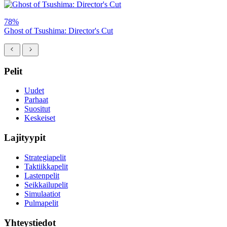
78%
Ghost of Tsushima: Director's Cut
Pelit
Uudet
Parhaat
Suositut
Keskeiset
Lajityypit
Strategiapelit
Taktiikkapelit
Lastenpelit
Seikkailupelit
Simulaatiot
Pulmapelit
Yhteystiedot