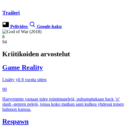
Traileri
Pelivideo
Google-haku
8
94
Kriitikoiden arvostelut
Game Reality
Lisätty yli 8 vuotta sitten
90
Harvemmin vastaan tulee toimintapelejä, puhumattakaan hack ’n’
slash -genren pelejä, joissa koko matkan saisi kulkea yhdessä toisen
hahmon kanssa.
Respawn