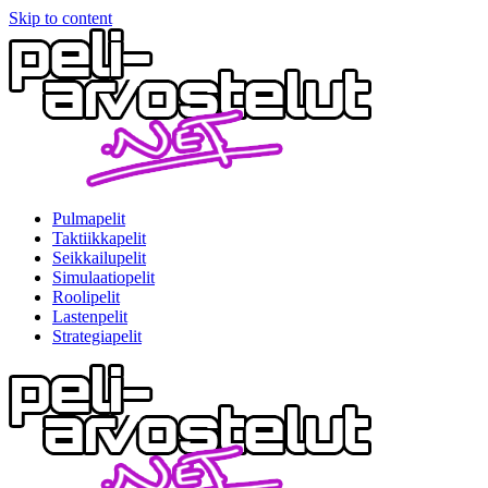
Skip to content
Pulmapelit
Taktiikkapelit
Seikkailupelit
Simulaatiopelit
Roolipelit
Lastenpelit
Strategiapelit