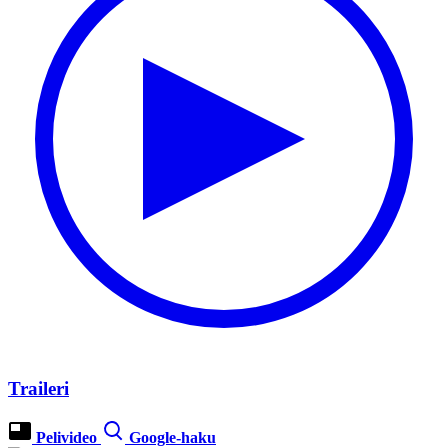
Traileri
Pelivideo
Google-haku