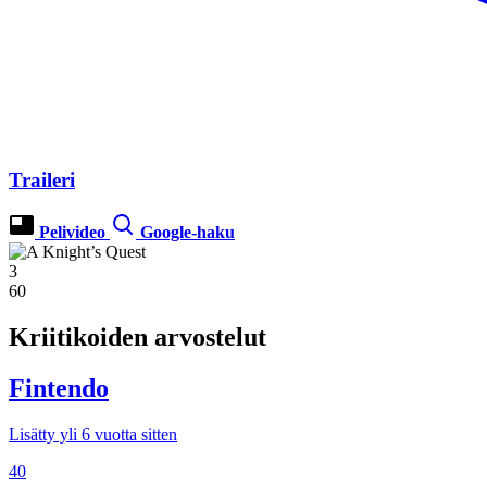
Traileri
Pelivideo
Google-haku
3
60
Kriitikoiden arvostelut
Fintendo
Lisätty yli 6 vuotta sitten
40