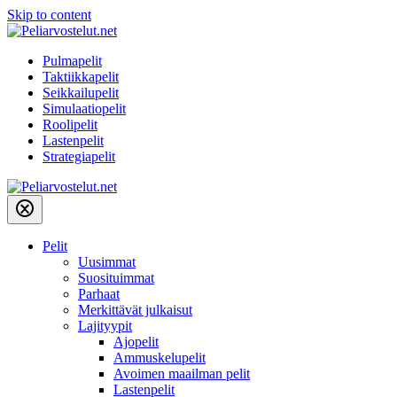
Skip to content
Pulmapelit
Taktiikkapelit
Seikkailupelit
Simulaatiopelit
Roolipelit
Lastenpelit
Strategiapelit
Pelit
Uusimmat
Suosituimmat
Parhaat
Merkittävät julkaisut
Lajityypit
Ajopelit
Ammuskelupelit
Avoimen maailman pelit
Lastenpelit