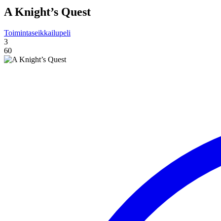
A Knight’s Quest
Toimintaseikkailupeli
3
60