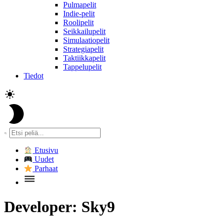
Pulmapelit
Indie-pelit
Roolipelit
Seikkailupelit
Simulaatiopelit
Strategiapelit
Taktiikkapelit
Tappelupelit
Tiedot
Etusivu
Uudet
Parhaat
Developer:
Sky9