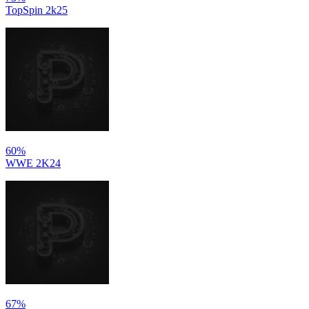
TopSpin 2k25
60%
WWE 2K24
67%