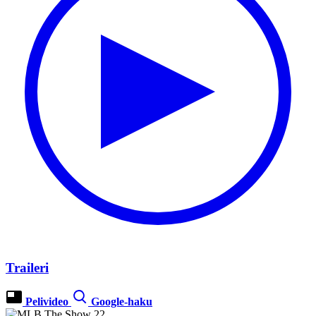
Traileri
Pelivideo
Google-haku