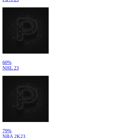
60%
NHL 23
79%
NBA 2K23