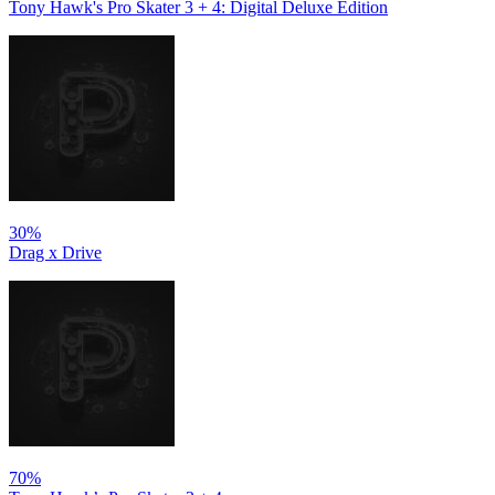
Tony Hawk's Pro Skater 3 + 4: Digital Deluxe Edition
30%
Drag x Drive
70%