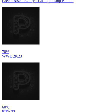
Creed: Rise to Glory - Championship Edition
70%
WWE 2K23
60%
FIFA 23