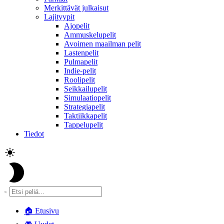
Merkittävät julkaisut
Lajityypit
Ajopelit
Ammuskelupelit
Avoimen maailman pelit
Lastenpelit
Pulmapelit
Indie-pelit
Roolipelit
Seikkailupelit
Simulaatiopelit
Strategiapelit
Taktiikkapelit
Tappelupelit
Tiedot
🏠
Etusivu