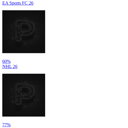
EA Sports FC 26
60%
NHL 26
77%