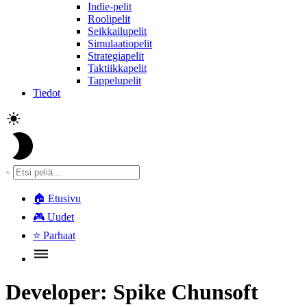
Indie-pelit
Roolipelit
Seikkailupelit
Simulaatiopelit
Strategiapelit
Taktiikkapelit
Tappelupelit
Tiedot
🏠
Etusivu
🎮
Uudet
⭐
Parhaat
Developer:
Spike Chunsoft