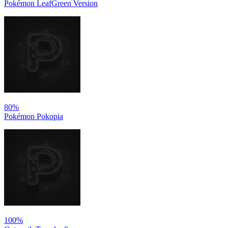
Pokémon LeafGreen Version
80%
Pokémon Pokopia
100%