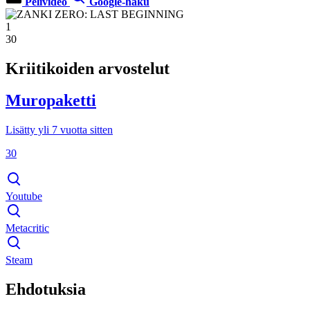
Pelivideo
Google-haku
1
30
Kriitikoiden arvostelut
Muropaketti
Lisätty yli 7 vuotta sitten
30
Youtube
Metacritic
Steam
Ehdotuksia