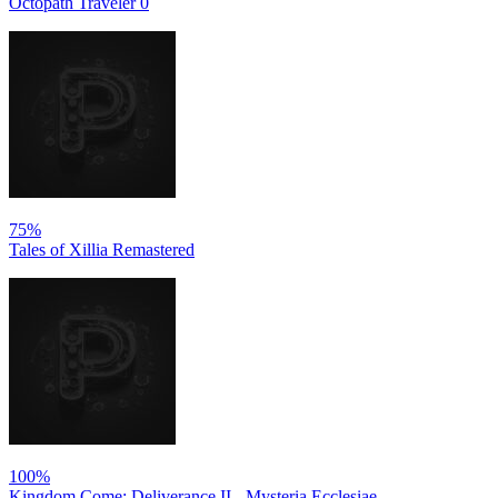
Octopath Traveler 0
75%
Tales of Xillia Remastered
100%
Kingdom Come: Deliverance II - Mysteria Ecclesiae