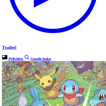
Traileri
Pelivideo
Google-haku