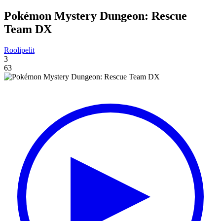
Pokémon Mystery Dungeon: Rescue
Team DX
Roolipelit
3
63