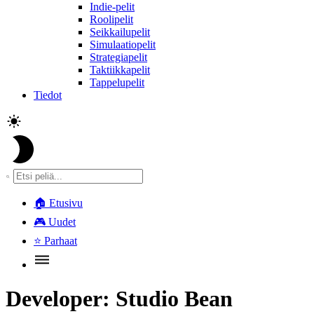
Indie-pelit
Roolipelit
Seikkailupelit
Simulaatiopelit
Strategiapelit
Taktiikkapelit
Tappelupelit
Tiedot
🏠
Etusivu
🎮
Uudet
⭐
Parhaat
Developer:
Studio Bean