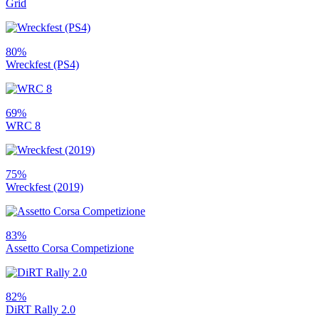
Grid
80%
Wreckfest (PS4)
69%
WRC 8
75%
Wreckfest (2019)
83%
Assetto Corsa Competizione
82%
DiRT Rally 2.0