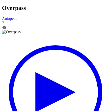
Overpass
Autopelit
7
46