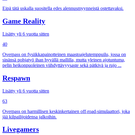
Eipä tätä uskalla suositella edes alennusmyynneistä ostettavaksi.
Game Reality
Lisätty yli 6 vuotta sitten
40
Overpass on fysiikkapainotteinen maastoajelutemppuilu, jossa on
sinänsä pohjatyö ihan hyvällä mallilla, mutta yleinen ajotuntuma,
pelin heikonpuoleinen viihdyttävyysaste sekä pätkivä ja rujo ...
Respawn
Lisätty yli 6 vuotta sitten
63
Overpass on harmillisen keskinkertainen off-road-simulaattori, joka
jää kilpailijoidensa jalkoihin.
Livegamers