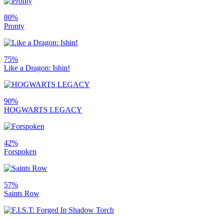
80%
Pronty
75%
Like a Dragon: Ishin!
90%
HOGWARTS LEGACY
42%
Forspoken
57%
Saints Row