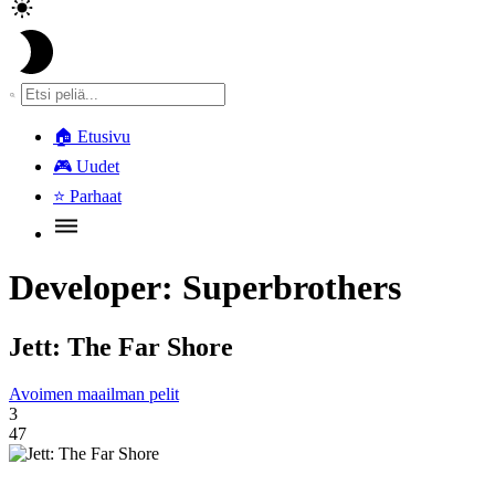
🏠
Etusivu
🎮
Uudet
⭐
Parhaat
Developer:
Superbrothers
Jett: The Far Shore
Avoimen maailman pelit
3
47