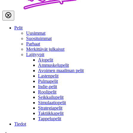
Pelit
Uusimmat
Suosituimmat
Parhaat
Merkittävät julkaisut
Lajityypit
Ajopelit
Ammuskelupelit
Avoimen maailman pelit
Lastenpelit
Pulmapelit
Indie-pelit
Roolipelit
Seikkailupelit
Simulaatiopelit
Strategiapelit
Taktiikkapelit
Tappelupelit
Tiedot