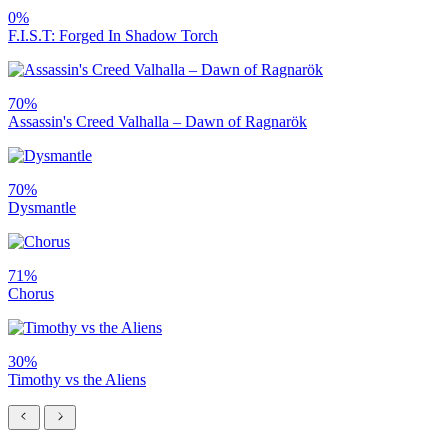
0%
F.I.S.T: Forged In Shadow Torch
70%
Assassin's Creed Valhalla – Dawn of Ragnarök
70%
Dysmantle
71%
Chorus
30%
Timothy vs the Aliens