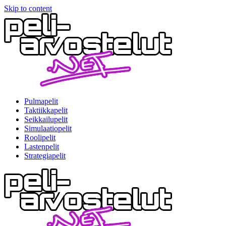
Skip to content
Pulmapelit
Taktiikkapelit
Seikkailupelit
Simulaatiopelit
Roolipelit
Lastenpelit
Strategiapelit