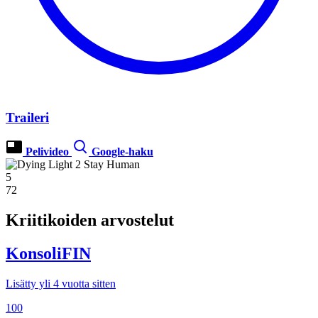
Traileri
Pelivideo
Google-haku
5
72
Kriitikoiden arvostelut
KonsoliFIN
Lisätty yli 4 vuotta sitten
100