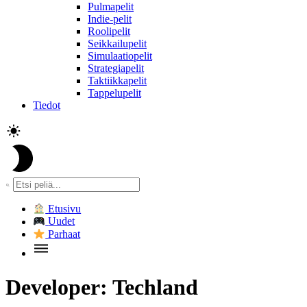
Pulmapelit
Indie-pelit
Roolipelit
Seikkailupelit
Simulaatiopelit
Strategiapelit
Taktiikkapelit
Tappelupelit
Tiedot
Etusivu
Uudet
Parhaat
Developer:
Techland