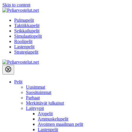
Skip to content
Pulmapelit
Taktiikkapelit
Seikkailupelit
Simulaatiopelit
Roolipelit
Lastenpelit
Strategiapelit
Pelit
Uusimmat
Suosituimmat
Parhaat
Merkittävät julkaisut
Lajityypit
Ajopelit
Ammuskelupelit
Avoimen maailman pelit
Lastenpelit