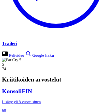
Traileri
Pelivideo
Google-haku
5
74
Kriitikoiden arvostelut
KonsoliFIN
Lisätty yli 8 vuotta sitten
60