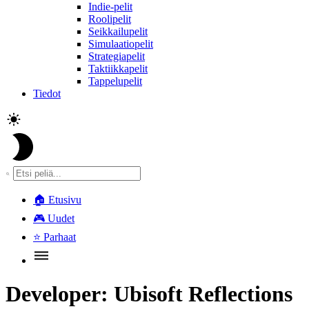
Indie-pelit
Roolipelit
Seikkailupelit
Simulaatiopelit
Strategiapelit
Taktiikkapelit
Tappelupelit
Tiedot
🏠
Etusivu
🎮
Uudet
⭐
Parhaat
Developer:
Ubisoft Reflections