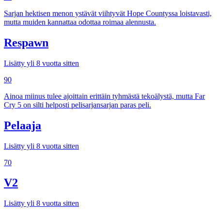
Sarjan hektisen menon ystävät viihtyvät Hope Countyssa loistavasti,
mutta muiden kannattaa odottaa roimaa alennusta.
Respawn
Lisätty yli 8 vuotta sitten
90
Ainoa miinus tulee ajoittain erittäin tyhmästä tekoälystä, mutta Far
Cry 5 on silti helposti pelisarjansarjan paras peli.
Pelaaja
Lisätty yli 8 vuotta sitten
70
V2
Lisätty yli 8 vuotta sitten