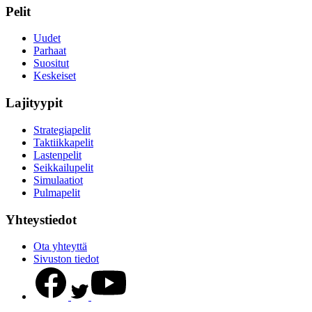
Pelit
Uudet
Parhaat
Suositut
Keskeiset
Lajityypit
Strategiapelit
Taktiikkapelit
Lastenpelit
Seikkailupelit
Simulaatiot
Pulmapelit
Yhteystiedot
Ota yhteyttä
Sivuston tiedot