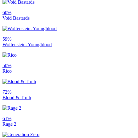
60%
Void Bastards
59%
Wolfenstein: Youngblood
50%
Rico
72%
Blood & Truth
61%
Rage 2