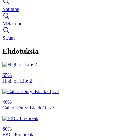
Youtube
Metacritic
Steam
Ehdotuksia
65%
High on Life 2
48%
Call of Duty: Black Ops 7
60%
FBC: Firebreak