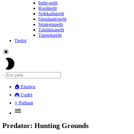
Indie-pelit
Roolipelit
Seikkailupelit
Simulaatiopelit
Strategiapelit
Taktiikkapelit
Tappelupelit
Tiedot
🏠
Etusivu
🎮
Uudet
⭐
Parhaat
Predator: Hunting Grounds