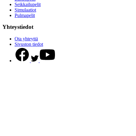
Seikkailupelit
Simulaatiot
Pulmapelit
Yhteystiedot
Ota yhteyttä
Sivuston tiedot