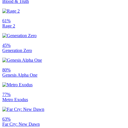
Blood & Truth
61%
Rage 2
45%
Generation Zero
80%
Genesis Alpha One
77%
Metro Exodus
63%
Far Cry: New Dawn