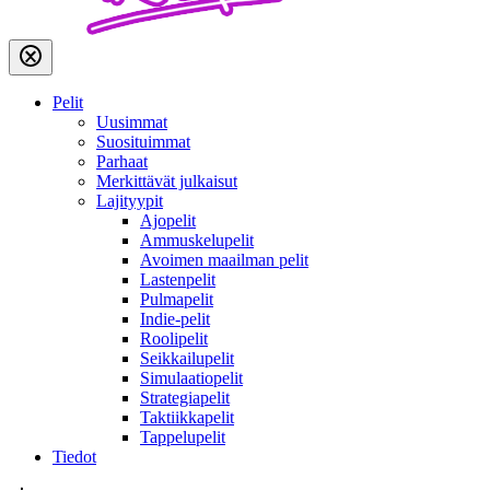
Pelit
Uusimmat
Suosituimmat
Parhaat
Merkittävät julkaisut
Lajityypit
Ajopelit
Ammuskelupelit
Avoimen maailman pelit
Lastenpelit
Pulmapelit
Indie-pelit
Roolipelit
Seikkailupelit
Simulaatiopelit
Strategiapelit
Taktiikkapelit
Tappelupelit
Tiedot