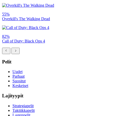
55%
Overkill's The Walking Dead
82%
Call of Duty: Black Ops 4
Pelit
Uudet
Parhaat
Suositut
Keskeiset
Lajityypit
Strategiapelit
Taktiikkapelit
Lastenpelit