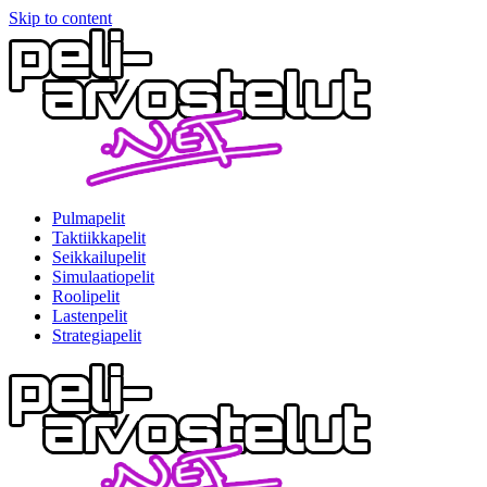
Skip to content
Pulmapelit
Taktiikkapelit
Seikkailupelit
Simulaatiopelit
Roolipelit
Lastenpelit
Strategiapelit