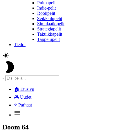
Pulmapelit
Indie-pelit
Roolipelit
Seikkailupelit
Simulaatiopelit
Strategiapelit
Taktiikkapelit
Tappelupelit
Tiedot
🏠
Etusivu
🎮
Uudet
⭐
Parhaat
Doom 64