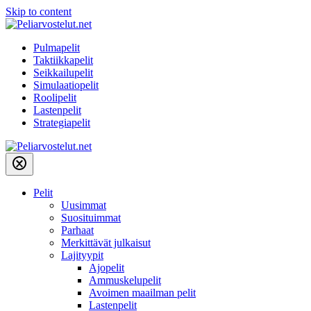
Skip to content
Pulmapelit
Taktiikkapelit
Seikkailupelit
Simulaatiopelit
Roolipelit
Lastenpelit
Strategiapelit
Pelit
Uusimmat
Suosituimmat
Parhaat
Merkittävät julkaisut
Lajityypit
Ajopelit
Ammuskelupelit
Avoimen maailman pelit
Lastenpelit