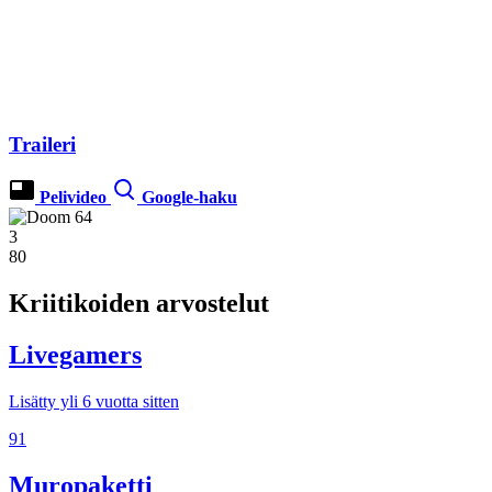
Traileri
Pelivideo
Google-haku
3
80
Kriitikoiden arvostelut
Livegamers
Lisätty yli 6 vuotta sitten
91
Muropaketti