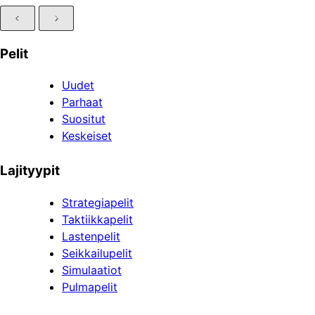
Pelit
Uudet
Parhaat
Suositut
Keskeiset
Lajityypit
Strategiapelit
Taktiikkapelit
Lastenpelit
Seikkailupelit
Simulaatiot
Pulmapelit