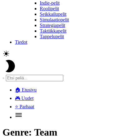
Indie-pelit
Roolipelit
Seikkailupelit
Simulaatiopelit
Strategiapelit
Taktiikkapelit
Tappelupelit
Tiedot
🏠
Etusivu
🎮
Uudet
⭐
Parhaat
Genre:
Team