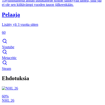
Täysihintaisena annan uutukaiselle kolme säihkyvää tähteä, sillä jää
ei ole sen kiiltävämpi vuoden tauon jälkeenkään.
Pelaaja
Lisätty yli 3 vuotta sitten
60
Youtube
Metacritic
Steam
Ehdotuksia
60%
NHL 26