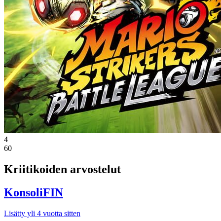
4
60
Kriitikoiden arvostelut
KonsoliFIN
Lisätty yli 4 vuotta sitten