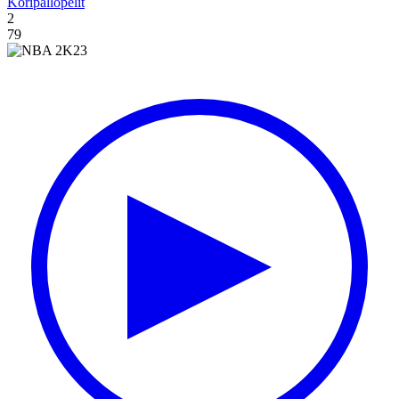
Koripallopelit
2
79