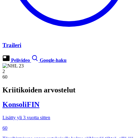
Traileri
Pelivideo
Google-haku
2
60
Kriitikoiden arvostelut
KonsoliFIN
Lisätty yli 3 vuotta sitten
60