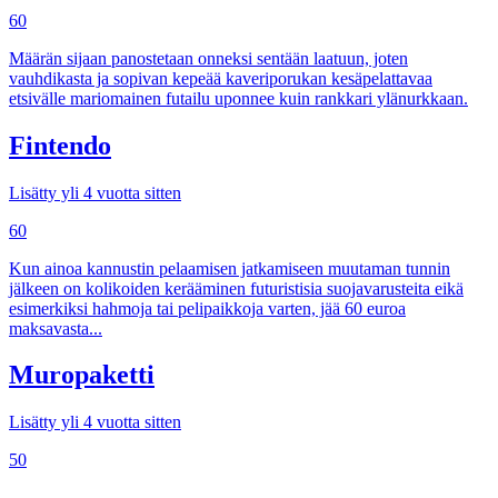
60
Määrän sijaan panostetaan onneksi sentään laatuun, joten
vauhdikasta ja sopivan kepeää kaveriporukan kesäpelattavaa
etsivälle mariomainen futailu uponnee kuin rankkari ylänurkkaan.
Fintendo
Lisätty yli 4 vuotta sitten
60
Kun ainoa kannustin pelaamisen jatkamiseen muutaman tunnin
jälkeen on kolikoiden kerääminen futuristisia suojavarusteita eikä
esimerkiksi hahmoja tai pelipaikkoja varten, jää 60 euroa
maksavasta...
Muropaketti
Lisätty yli 4 vuotta sitten
50