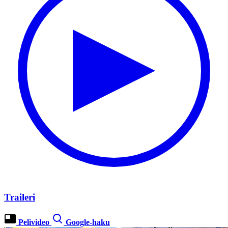
Traileri
Pelivideo
Google-haku