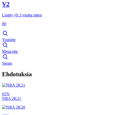
V2
Lisätty yli 3 vuotta sitten
80
Youtube
Metacritic
Steam
Ehdotuksia
61%
NBA 2K21