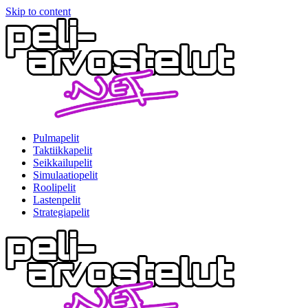
Skip to content
Pulmapelit
Taktiikkapelit
Seikkailupelit
Simulaatiopelit
Roolipelit
Lastenpelit
Strategiapelit