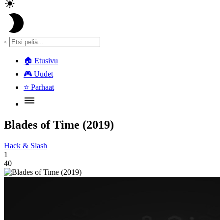
🏠
Etusivu
🎮
Uudet
⭐
Parhaat
Blades of Time (2019)
Hack & Slash
1
40