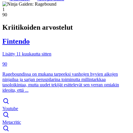
1
90
Kriitikoiden arvostelut
Fintendo
Lisätty 11 kuukautta sitten
90
Rageboundissa on mukana tarpeeksi vanhojen hyvien aikojen
ninjailua ja sarjan peruspilarina toiminutta millintarkkaa
tasoloikintaa, mutta uudet tekijät esittelevät sen verran omiakin
ideoita, että ...
Youtube
Metacritic