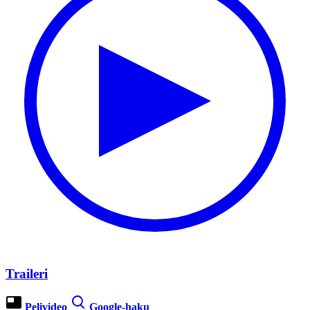
Traileri
Pelivideo
Google-haku