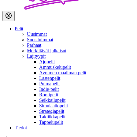
Pelit
Uusimmat
Suosituimmat
Parhaat
Merkittävät julkaisut
Lajityypit
Ajopelit
Ammuskelupelit
Avoimen maailman pelit
Lastenpelit
Pulmapelit
Indie-pelit
Roolipelit
Seikkailupelit
Simulaatiopelit
Strategiapelit
Taktiikkapelit
Tappelupelit
Tiedot