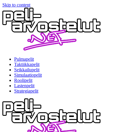
Skip to content
Pulmapelit
Taktiikkapelit
Seikkailupelit
Simulaatiopelit
Roolipelit
Lastenpelit
Strategiapelit