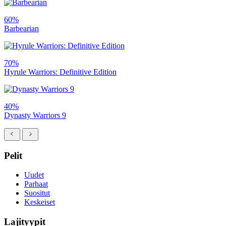
60%
Barbearian
70%
Hyrule Warriors: Definitive Edition
40%
Dynasty Warriors 9
Pelit
Uudet
Parhaat
Suositut
Keskeiset
Lajityypit