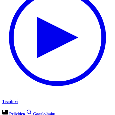
Traileri
Pelivideo
Google-haku