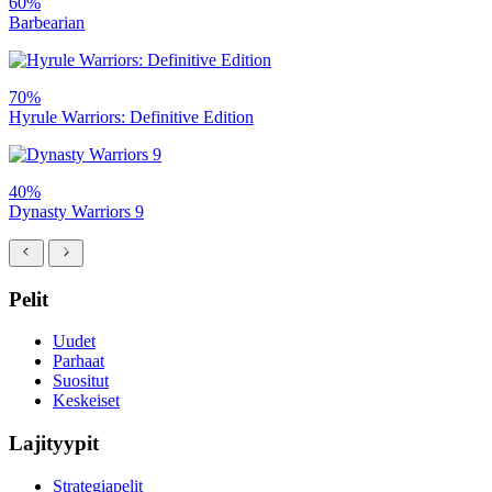
60%
Barbearian
70%
Hyrule Warriors: Definitive Edition
40%
Dynasty Warriors 9
Pelit
Uudet
Parhaat
Suositut
Keskeiset
Lajityypit
Strategiapelit