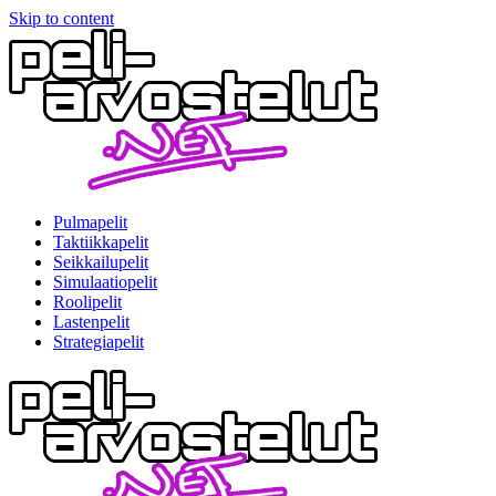
Skip to content
Pulmapelit
Taktiikkapelit
Seikkailupelit
Simulaatiopelit
Roolipelit
Lastenpelit
Strategiapelit