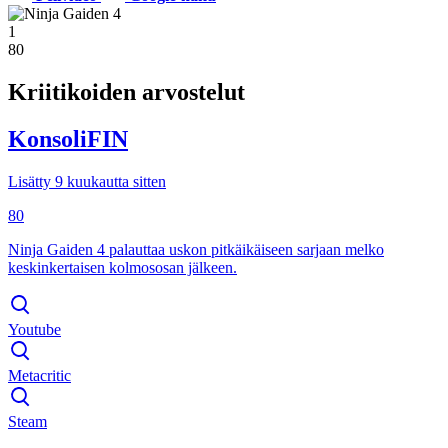
1
80
Kriitikoiden arvostelut
KonsoliFIN
Lisätty 9 kuukautta sitten
80
Ninja Gaiden 4 palauttaa uskon pitkäikäiseen sarjaan melko
keskinkertaisen kolmososan jälkeen.
Youtube
Metacritic
Steam