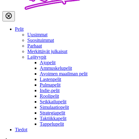
Pelit
Uusimmat
Suosituimmat
Parhaat
Merkittävät julkaisut
Lajityypit
Ajopelit
Ammuskelupelit
Avoimen maailman pelit
Lastenpelit
Pulmapelit
Indie-pelit
Roolipelit
Seikkailupelit
Simulaatiopelit
Strategiapelit
Taktiikkapelit
Tappelupelit
Tiedot