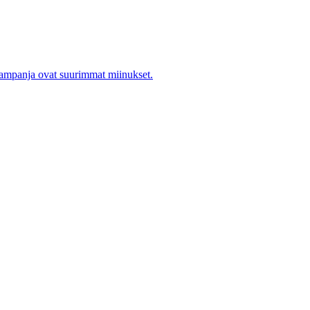
ikampanja ovat suurimmat miinukset.