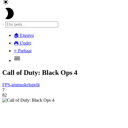
🏠
Etusivu
🎮
Uudet
⭐
Parhaat
Call of Duty: Black Ops 4
FPS-ammuskelupelit
7
82