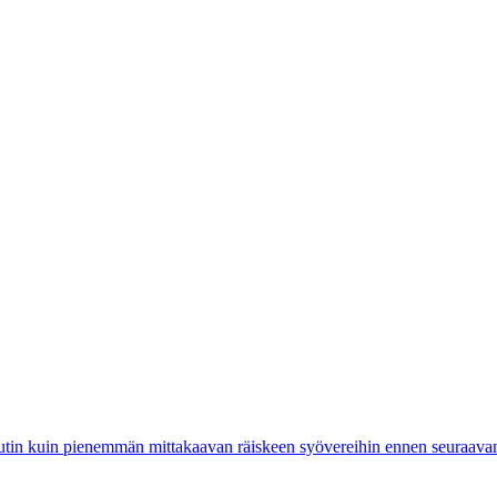
outin kuin pienemmän mittakaavan räiskeen syövereihin ennen seuraava