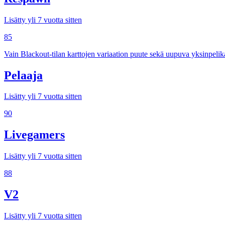
Lisätty yli 7 vuotta sitten
85
Vain Blackout-tilan karttojen variaation puute sekä uupuva yksinpel
Pelaaja
Lisätty yli 7 vuotta sitten
90
Livegamers
Lisätty yli 7 vuotta sitten
88
V2
Lisätty yli 7 vuotta sitten