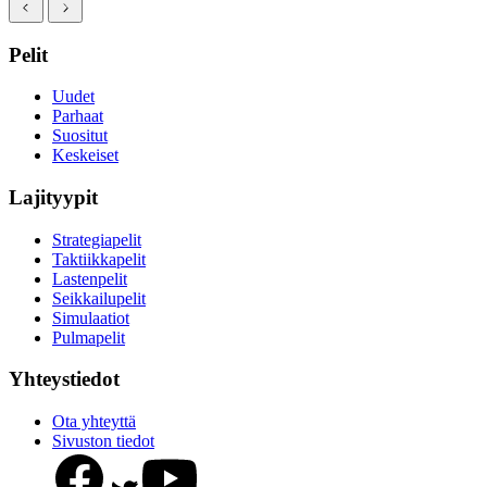
Pelit
Uudet
Parhaat
Suositut
Keskeiset
Lajityypit
Strategiapelit
Taktiikkapelit
Lastenpelit
Seikkailupelit
Simulaatiot
Pulmapelit
Yhteystiedot
Ota yhteyttä
Sivuston tiedot