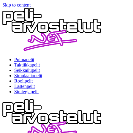
Skip to content
Pulmapelit
Taktiikkapelit
Seikkailupelit
Simulaatiopelit
Roolipelit
Lastenpelit
Strategiapelit