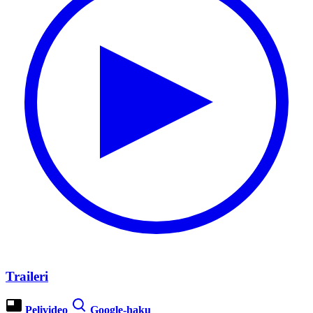
Traileri
Pelivideo
Google-haku