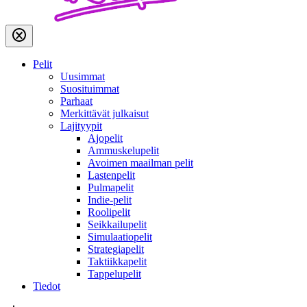
Pelit
Uusimmat
Suosituimmat
Parhaat
Merkittävät julkaisut
Lajityypit
Ajopelit
Ammuskelupelit
Avoimen maailman pelit
Lastenpelit
Pulmapelit
Indie-pelit
Roolipelit
Seikkailupelit
Simulaatiopelit
Strategiapelit
Taktiikkapelit
Tappelupelit
Tiedot