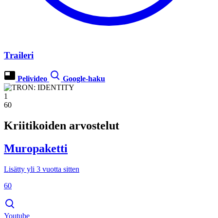
Traileri
Pelivideo
Google-haku
1
60
Kriitikoiden arvostelut
Muropaketti
Lisätty yli 3 vuotta sitten
60
Youtube