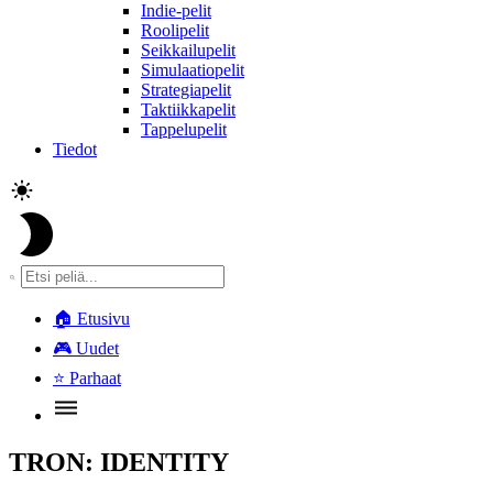
Indie-pelit
Roolipelit
Seikkailupelit
Simulaatiopelit
Strategiapelit
Taktiikkapelit
Tappelupelit
Tiedot
🏠
Etusivu
🎮
Uudet
⭐
Parhaat
TRON: IDENTITY