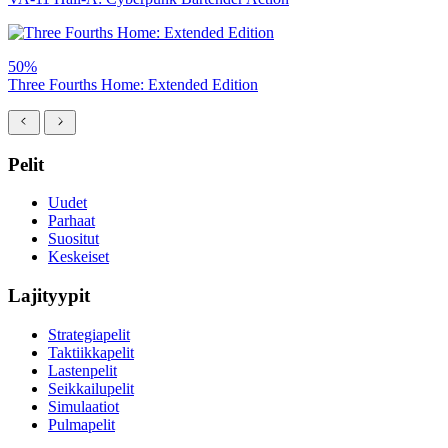
50%
Three Fourths Home: Extended Edition
Pelit
Uudet
Parhaat
Suositut
Keskeiset
Lajityypit
Strategiapelit
Taktiikkapelit
Lastenpelit
Seikkailupelit
Simulaatiot
Pulmapelit