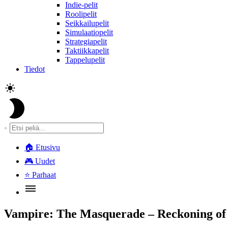
Indie-pelit
Roolipelit
Seikkailupelit
Simulaatiopelit
Strategiapelit
Taktiikkapelit
Tappelupelit
Tiedot
🏠
Etusivu
🎮
Uudet
⭐
Parhaat
Vampire: The Masquerade – Reckoning of