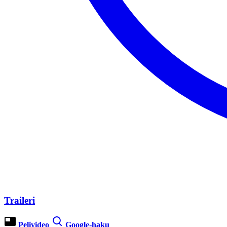
Traileri
Pelivideo
Google-haku