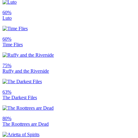
60%
Luto
60%
Time Flies
75%
Ruffy and the Riverside
63%
The Darkest Files
80%
The Roottrees are Dead