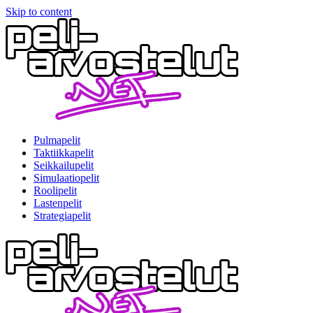
Skip to content
Pulmapelit
Taktiikkapelit
Seikkailupelit
Simulaatiopelit
Roolipelit
Lastenpelit
Strategiapelit