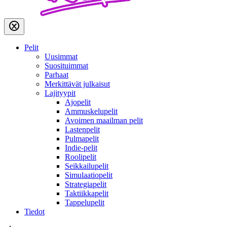
Pelit
Uusimmat
Suosituimmat
Parhaat
Merkittävät julkaisut
Lajityypit
Ajopelit
Ammuskelupelit
Avoimen maailman pelit
Lastenpelit
Pulmapelit
Indie-pelit
Roolipelit
Seikkailupelit
Simulaatiopelit
Strategiapelit
Taktiikkapelit
Tappelupelit
Tiedot