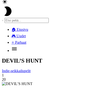
🏠
Etusivu
🎮
Uudet
⭐
Parhaat
DEVIL’S HUNT
Indie-seikkailupelit
1
20