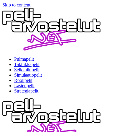
Skip to content
Pulmapelit
Taktiikkapelit
Seikkailupelit
Simulaatiopelit
Roolipelit
Lastenpelit
Strategiapelit