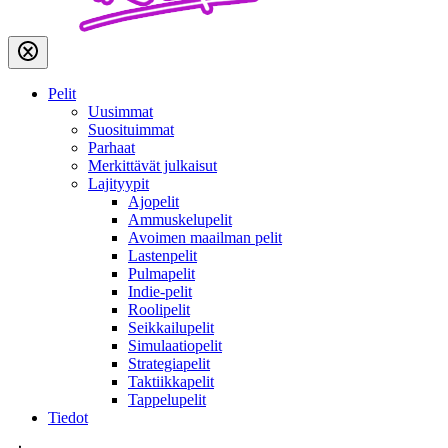
Pelit
Uusimmat
Suosituimmat
Parhaat
Merkittävät julkaisut
Lajityypit
Ajopelit
Ammuskelupelit
Avoimen maailman pelit
Lastenpelit
Pulmapelit
Indie-pelit
Roolipelit
Seikkailupelit
Simulaatiopelit
Strategiapelit
Taktiikkapelit
Tappelupelit
Tiedot