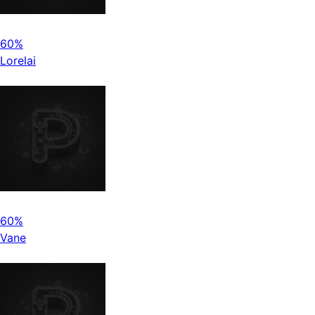
60%
Lorelai
60%
Vane