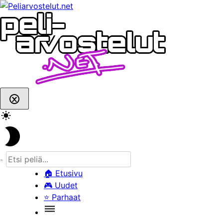
Skip
to
content
🏠
Etusivu
🎮
Uudet
⭐
Parhaat