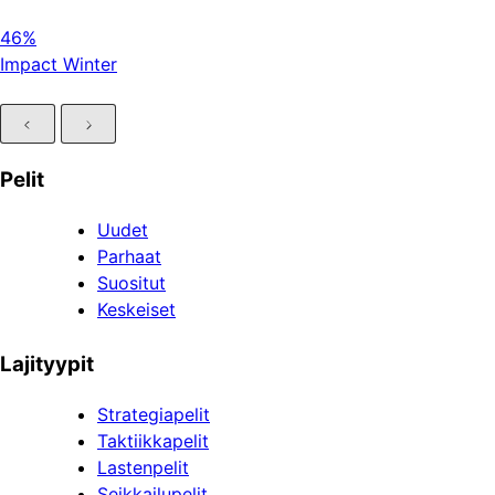
46%
Impact Winter
Pelit
Uudet
Parhaat
Suositut
Keskeiset
Lajityypit
Strategiapelit
Taktiikkapelit
Lastenpelit
Seikkailupelit