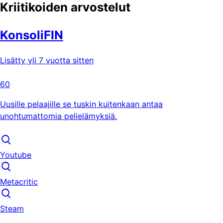
Kriitikoiden arvostelut
KonsoliFIN
Lisätty yli 7 vuotta sitten
60
Uusille pelaajille se tuskin kuitenkaan antaa
unohtumattomia pelielämyksiä.
Youtube
Metacritic
Steam