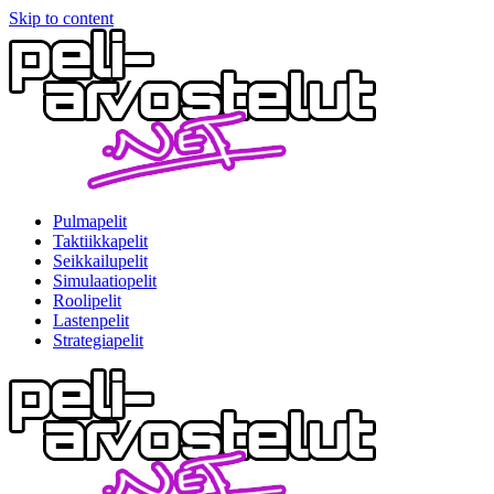
Skip to content
Pulmapelit
Taktiikkapelit
Seikkailupelit
Simulaatiopelit
Roolipelit
Lastenpelit
Strategiapelit