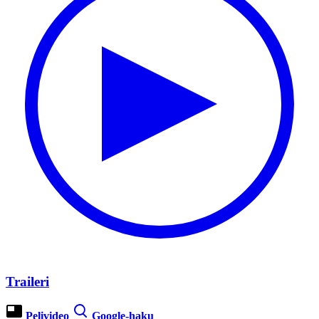
Traileri
Pelivideo
Google-haku