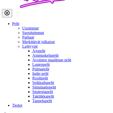
Pelit
Uusimmat
Suosituimmat
Parhaat
Merkittävät julkaisut
Lajityypit
Ajopelit
Ammuskelupelit
Avoimen maailman pelit
Lastenpelit
Pulmapelit
Indie-pelit
Roolipelit
Seikkailupelit
Simulaatiopelit
Strategiapelit
Taktiikkapelit
Tappelupelit
Tiedot