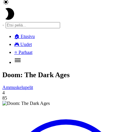
🏠
Etusivu
🎮
Uudet
⭐
Parhaat
Doom: The Dark Ages
Ammuskelupelit
4
85