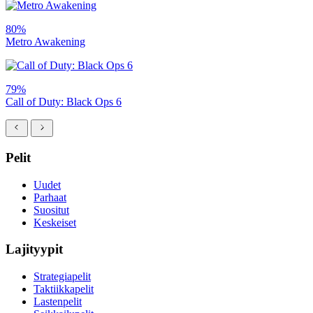
80%
Metro Awakening
79%
Call of Duty: Black Ops 6
Pelit
Uudet
Parhaat
Suositut
Keskeiset
Lajityypit
Strategiapelit
Taktiikkapelit
Lastenpelit