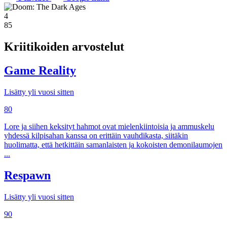
4
85
Kriitikoiden arvostelut
Game Reality
Lisätty yli vuosi sitten
80
Lore ja siihen keksityt hahmot ovat mielenkiintoisia ja ammuskelu
yhdessä kilpisahan kanssa on erittäin vauhdikasta, siitäkin
huolimatta, että hetkittäin samanlaisten ja kokoisten demonilaumojen
...
Respawn
Lisätty yli vuosi sitten
90