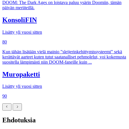
DOOM: The Dark Ages on loistava paluu ysärin Doomiin, tämän
päivän meriiteillä.
KonsoliFIN
Lisätty yli vuosi sitten
80
Kun tähän lisätään vielä mainio ”sleijerinkehittymissysteemi” sekä
kerättävät aarteet kuten tutut saatanalliset pehmolelut, voi kokemusta
suositella lämpimästi niin DOOM-faneille kuin ...
Muropaketti
Lisätty yli vuosi sitten
90
Ehdotuksia