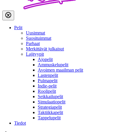
Pelit
Uusimmat
Suosituimmat
Parhaat
Merkittävät julkaisut
Lajityypit
Ajopelit
Ammuskelupelit
Avoimen maailman pelit
Lastenpelit
Pulmapelit
Indie-pelit
Roolipelit
Seikkailupelit
Simulaatiopelit
Strategiapelit
Taktiikkapelit
Tappelupelit
Tiedot