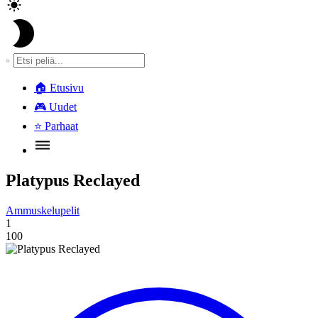
🏠
Etusivu
🎮
Uudet
⭐
Parhaat
Platypus Reclayed
Ammuskelupelit
1
100