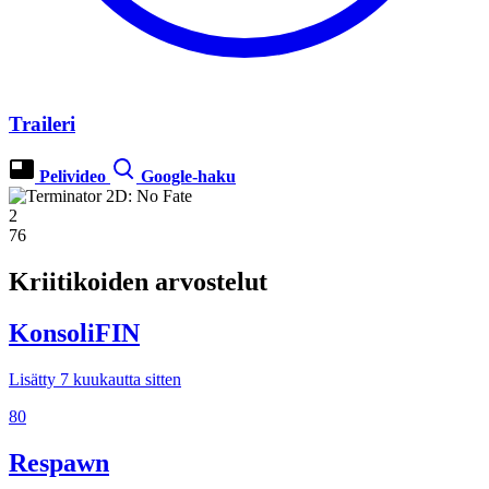
Traileri
Pelivideo
Google-haku
2
76
Kriitikoiden arvostelut
KonsoliFIN
Lisätty 7 kuukautta sitten
80
Respawn