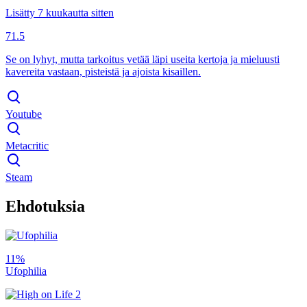
Lisätty 7 kuukautta sitten
71.5
Se on lyhyt, mutta tarkoitus vetää läpi useita kertoja ja mieluusti
kavereita vastaan, pisteistä ja ajoista kisaillen.
Youtube
Metacritic
Steam
Ehdotuksia
11%
Ufophilia