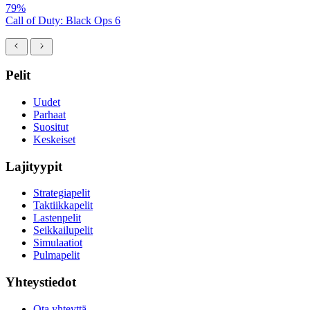
79%
Call of Duty: Black Ops 6
Pelit
Uudet
Parhaat
Suositut
Keskeiset
Lajityypit
Strategiapelit
Taktiikkapelit
Lastenpelit
Seikkailupelit
Simulaatiot
Pulmapelit
Yhteystiedot
Ota yhteyttä