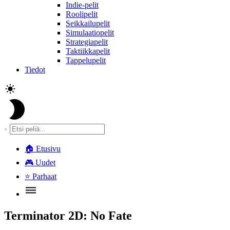
Indie-pelit
Roolipelit
Seikkailupelit
Simulaatiopelit
Strategiapelit
Taktiikkapelit
Tappelupelit
Tiedot
🏠
Etusivu
🎮
Uudet
⭐
Parhaat
Terminator 2D: No Fate