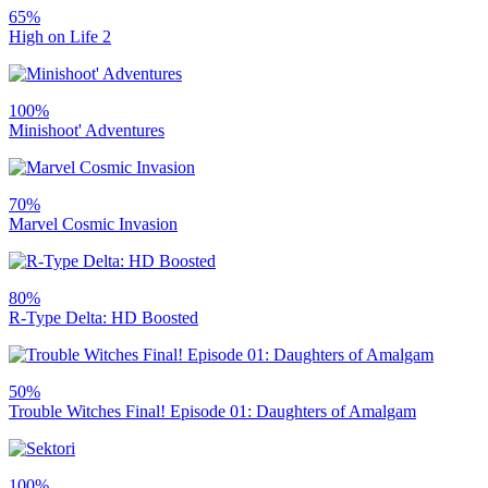
65%
High on Life 2
100%
Minishoot' Adventures
70%
Marvel Cosmic Invasion
80%
R-Type Delta: HD Boosted
50%
Trouble Witches Final! Episode 01: Daughters of Amalgam
100%