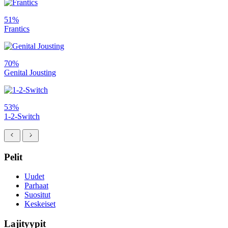
51%
Frantics
70%
Genital Jousting
53%
1-2-Switch
Pelit
Uudet
Parhaat
Suositut
Keskeiset
Lajityypit