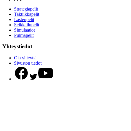
Strategiapelit
Taktiikkapelit
Lastenpelit
Seikkailupelit
Simulaatiot
Pulmapelit
Yhteystiedot
Ota yhteyttä
Sivuston tiedot