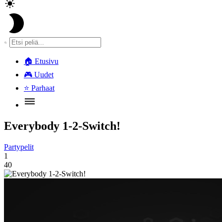
🏠
Etusivu
🎮
Uudet
⭐
Parhaat
Everybody 1-2-Switch!
Partypelit
1
40