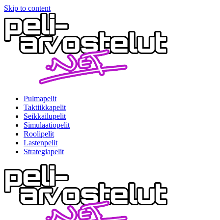
Skip to content
Pulmapelit
Taktiikkapelit
Seikkailupelit
Simulaatiopelit
Roolipelit
Lastenpelit
Strategiapelit