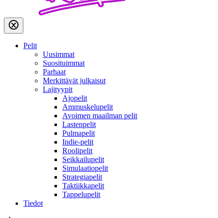
Pelit
Uusimmat
Suosituimmat
Parhaat
Merkittävät julkaisut
Lajityypit
Ajopelit
Ammuskelupelit
Avoimen maailman pelit
Lastenpelit
Pulmapelit
Indie-pelit
Roolipelit
Seikkailupelit
Simulaatiopelit
Strategiapelit
Taktiikkapelit
Tappelupelit
Tiedot