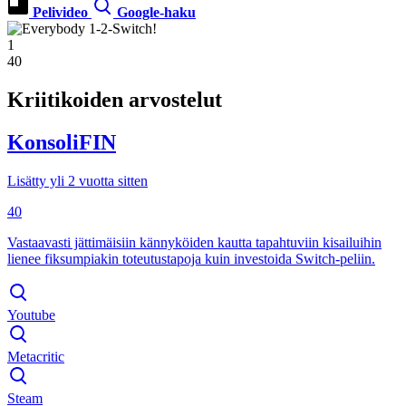
Pelivideo
Google-haku
1
40
Kriitikoiden arvostelut
KonsoliFIN
Lisätty yli 2 vuotta sitten
40
Vastaavasti jättimäisiin kännyköiden kautta tapahtuviin kisailuihin
lienee fiksumpiakin toteutustapoja kuin investoida Switch-peliin.
Youtube
Metacritic
Steam