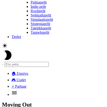
Pulmapelit
Indie-pelit
Roolipelit
Seikkailupelit
Simulaatiopelit
Strategiapelit
Taktiikkapelit
Tappelupelit
Tiedot
🏠
Etusivu
🎮
Uudet
⭐
Parhaat
Moving Out