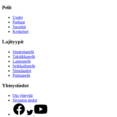
Pelit
Uudet
Parhaat
Suositut
Keskeiset
Lajityypit
Strategiapelit
Taktiikkapelit
Lastenpelit
Seikkailupelit
Simulaatiot
Pulmapelit
Yhteystiedot
Ota yhteyttä
Sivuston tiedot