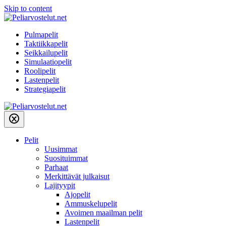
Skip to content
Pulmapelit
Taktiikkapelit
Seikkailupelit
Simulaatiopelit
Roolipelit
Lastenpelit
Strategiapelit
Pelit
Uusimmat
Suosituimmat
Parhaat
Merkittävät julkaisut
Lajityypit
Ajopelit
Ammuskelupelit
Avoimen maailman pelit
Lastenpelit