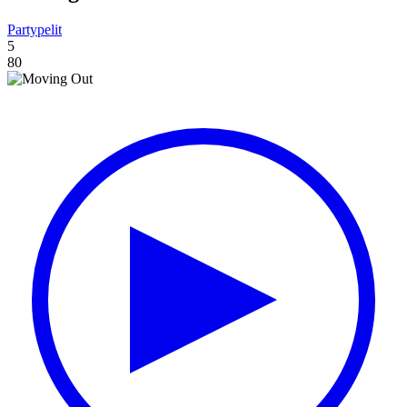
Partypelit
5
80