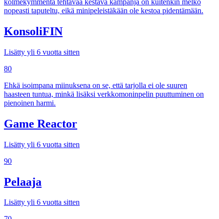
kolmekymmentä tehtävää kestävä kampanja on kuitenkin melko
nopeasti taputeltu, eikä minipeleistäkään ole kestoa pidentämään.
KonsoliFIN
Lisätty yli 6 vuotta sitten
80
Ehkä isoimpana miinuksena on se, että tarjolla ei ole suuren
haasteen tuntua, minkä lisäksi verkkomoninpelin puuttuminen on
pienoinen harmi.
Game Reactor
Lisätty yli 6 vuotta sitten
90
Pelaaja
Lisätty yli 6 vuotta sitten
70