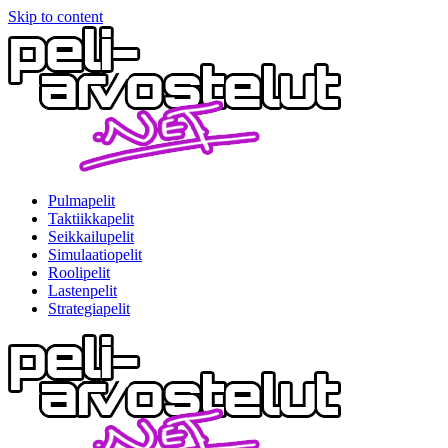
Skip to content
Pulmapelit
Taktiikkapelit
Seikkailupelit
Simulaatiopelit
Roolipelit
Lastenpelit
Strategiapelit