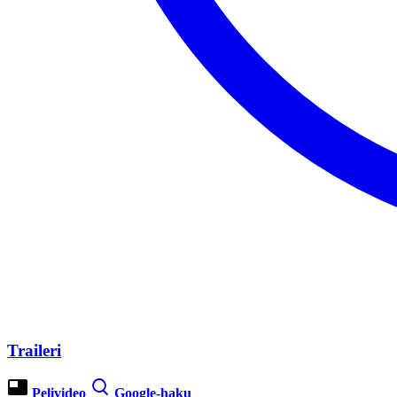
Traileri
Pelivideo
Google-haku