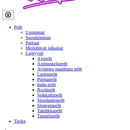
Pelit
Uusimmat
Suosituimmat
Parhaat
Merkittävät julkaisut
Lajityypit
Ajopelit
Ammuskelupelit
Avoimen maailman pelit
Lastenpelit
Pulmapelit
Indie-pelit
Roolipelit
Seikkailupelit
Simulaatiopelit
Strategiapelit
Taktiikkapelit
Tappelupelit
Tiedot