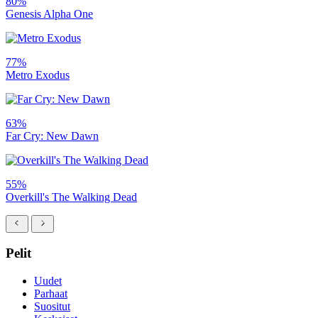
80%
Genesis Alpha One
77%
Metro Exodus
63%
Far Cry: New Dawn
55%
Overkill's The Walking Dead
Pelit
Uudet
Parhaat
Suositut