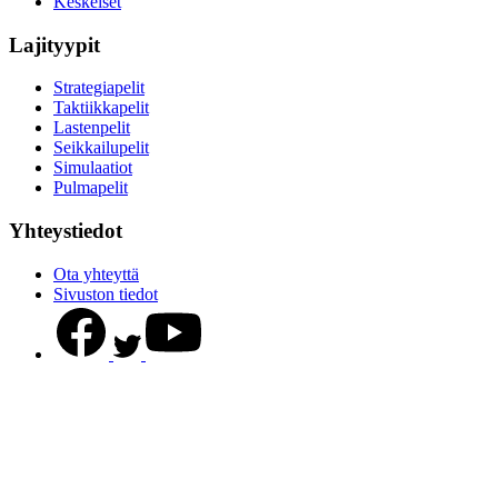
Keskeiset
Lajityypit
Strategiapelit
Taktiikkapelit
Lastenpelit
Seikkailupelit
Simulaatiot
Pulmapelit
Yhteystiedot
Ota yhteyttä
Sivuston tiedot