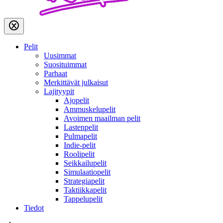
Pelit
Uusimmat
Suosituimmat
Parhaat
Merkittävät julkaisut
Lajityypit
Ajopelit
Ammuskelupelit
Avoimen maailman pelit
Lastenpelit
Pulmapelit
Indie-pelit
Roolipelit
Seikkailupelit
Simulaatiopelit
Strategiapelit
Taktiikkapelit
Tappelupelit
Tiedot