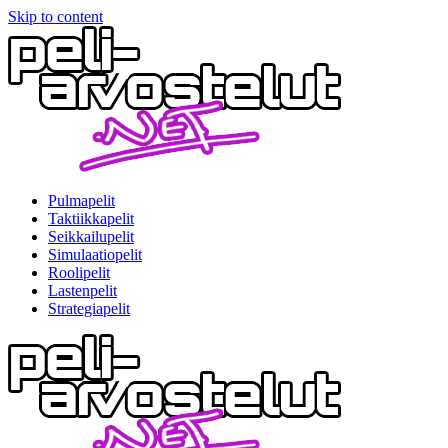
Skip to content
Pulmapelit
Taktiikkapelit
Seikkailupelit
Simulaatiopelit
Roolipelit
Lastenpelit
Strategiapelit