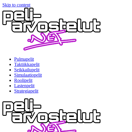
Skip to content
Pulmapelit
Taktiikkapelit
Seikkailupelit
Simulaatiopelit
Roolipelit
Lastenpelit
Strategiapelit