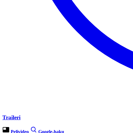
Traileri
Pelivideo
Google-haku