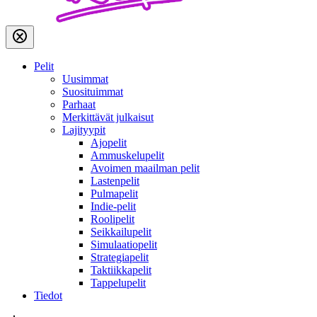
Pelit
Uusimmat
Suosituimmat
Parhaat
Merkittävät julkaisut
Lajityypit
Ajopelit
Ammuskelupelit
Avoimen maailman pelit
Lastenpelit
Pulmapelit
Indie-pelit
Roolipelit
Seikkailupelit
Simulaatiopelit
Strategiapelit
Taktiikkapelit
Tappelupelit
Tiedot