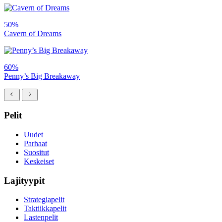
50%
Cavern of Dreams
60%
Penny’s Big Breakaway
Pelit
Uudet
Parhaat
Suositut
Keskeiset
Lajityypit
Strategiapelit
Taktiikkapelit
Lastenpelit