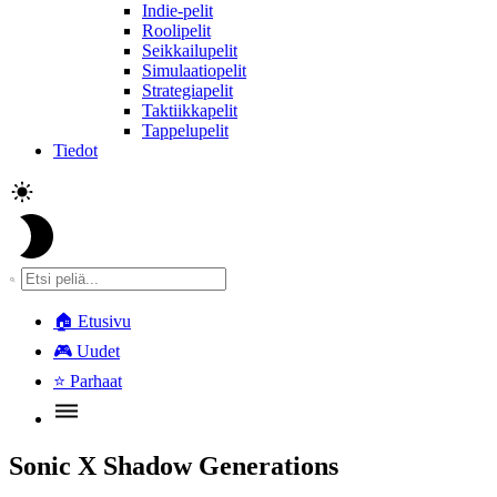
Indie-pelit
Roolipelit
Seikkailupelit
Simulaatiopelit
Strategiapelit
Taktiikkapelit
Tappelupelit
Tiedot
🏠
Etusivu
🎮
Uudet
⭐
Parhaat
Sonic X Shadow Generations