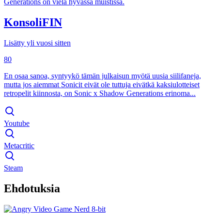
Generations on vielä hyvässä muistissa.
KonsoliFIN
Lisätty yli vuosi sitten
80
En osaa sanoa, syntyykö tämän julkaisun myötä uusia siilifaneja,
mutta jos aiemmat Sonicit eivät ole tuttuja eivätkä kaksiulotteiset
retropelit kiinnosta, on Sonic x Shadow Generations erinoma...
Youtube
Metacritic
Steam
Ehdotuksia