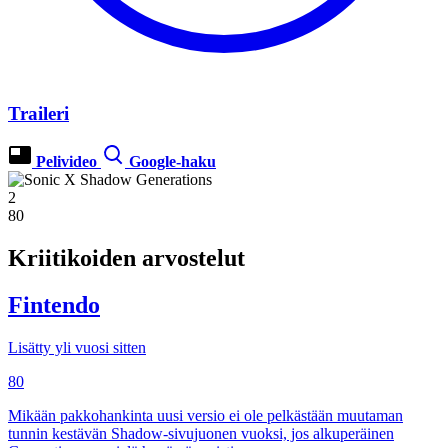
Traileri
Pelivideo
Google-haku
2
80
Kriitikoiden arvostelut
Fintendo
Lisätty yli vuosi sitten
80
Mikään pakkohankinta uusi versio ei ole pelkästään muutaman
tunnin kestävän Shadow-sivujuonen vuoksi, jos alkuperäinen