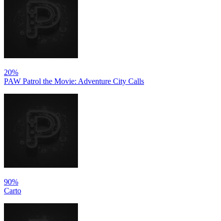
20%
PAW Patrol the Movie: Adventure City Calls
90%
Carto