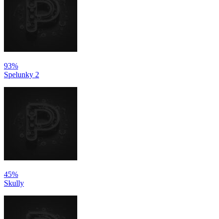
93%
Spelunky 2
45%
Skully