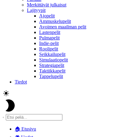
Merkittävät julkaisut
Lajityypit
Ajopelit
Ammuskelupelit
Avoimen maailman pelit
Lastenpelit
Pulmapelit
Indie-pelit
Roolipelit
Seikkailupelit
Simulaatiopelit
Strategiapelit
Taktiikkapelit
Tappelupelit
Tiedot
🏠
Etusivu