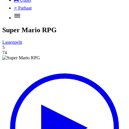
🎮
Uudet
⭐
Parhaat
Super Mario RPG
Lastenpelit
5
74