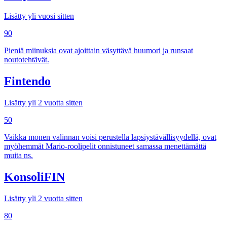
Lisätty yli vuosi sitten
90
Pieniä miinuksia ovat ajoittain väsyttävä huumori ja runsaat
noutotehtävät.
Fintendo
Lisätty yli 2 vuotta sitten
50
Vaikka monen valinnan voisi perustella lapsiystävällisyydellä, ovat
myöhemmät Mario-roolipelit onnistuneet samassa menettämättä
muita ns.
KonsoliFIN
Lisätty yli 2 vuotta sitten
80