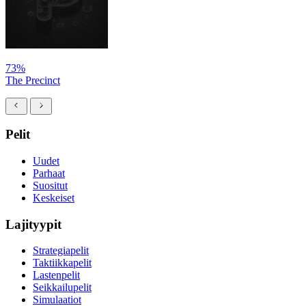
73%
The Precinct
Pelit
Uudet
Parhaat
Suositut
Keskeiset
Lajityypit
Strategiapelit
Taktiikkapelit
Lastenpelit
Seikkailupelit
Simulaatiot