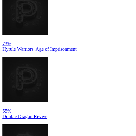
73%
Hyrule Warriors: Age of Imprisonment
55%
Double Dragon Revive