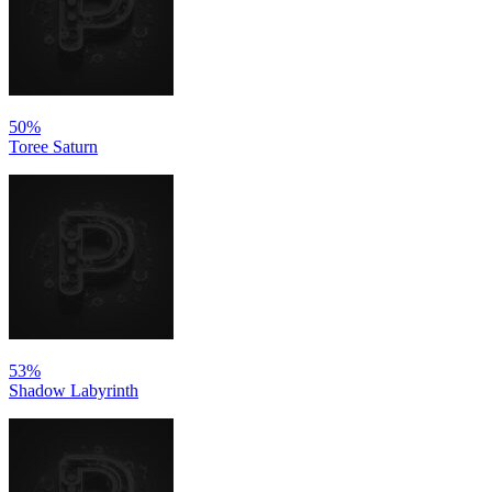
50%
Toree Saturn
53%
Shadow Labyrinth