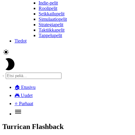
Indie-pelit
Roolipelit
Seikkailupelit
Simulaatiopelit
Strategiapelit
Taktiikkapelit
Tappelupelit
Tiedot
🏠
Etusivu
🎮
Uudet
⭐
Parhaat
Turrican Flashback