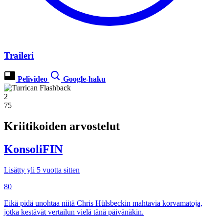
Traileri
Pelivideo
Google-haku
2
75
Kriitikoiden arvostelut
KonsoliFIN
Lisätty yli 5 vuotta sitten
80
Eikä pidä unohtaa niitä Chris Hülsbeckin mahtavia korvamatoja,
jotka kestävät vertailun vielä tänä päivänäkin.