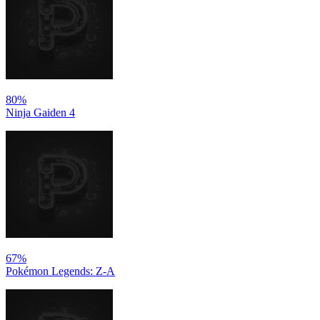
80%
Ninja Gaiden 4
67%
Pokémon Legends: Z-A