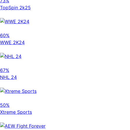
73%
TopSpin 2k25
60%
WWE 2K24
67%
NHL 24
50%
Xtreme Sports