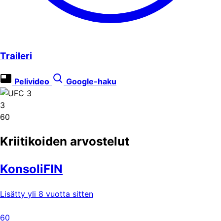
Traileri
Pelivideo
Google-haku
3
60
Kriitikoiden arvostelut
KonsoliFIN
Lisätty yli 8 vuotta sitten
60