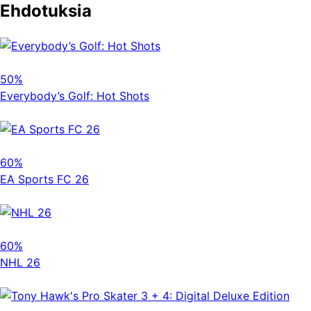
Ehdotuksia
50%
Everybody’s Golf: Hot Shots
60%
EA Sports FC 26
60%
NHL 26