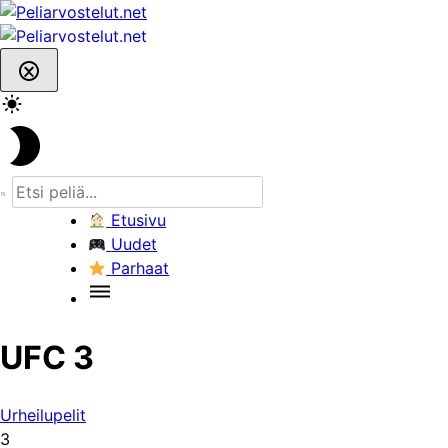
Skip
to
content
Etusivu
Uudet
Parhaat
UFC 3
Urheilupelit
3