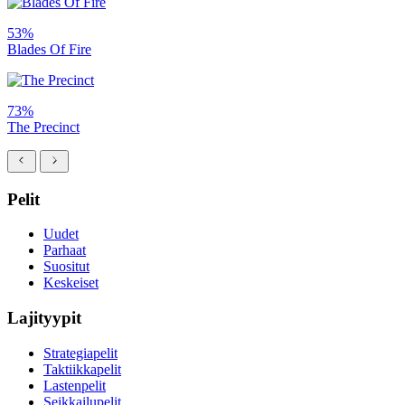
53%
Blades Of Fire
73%
The Precinct
Pelit
Uudet
Parhaat
Suositut
Keskeiset
Lajityypit
Strategiapelit
Taktiikkapelit
Lastenpelit
Seikkailupelit