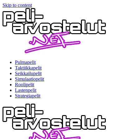
Skip to content
Pulmapelit
Taktiikkapelit
Seikkailupelit
Simulaatiopelit
Roolipelit
Lastenpelit
Strategiapelit