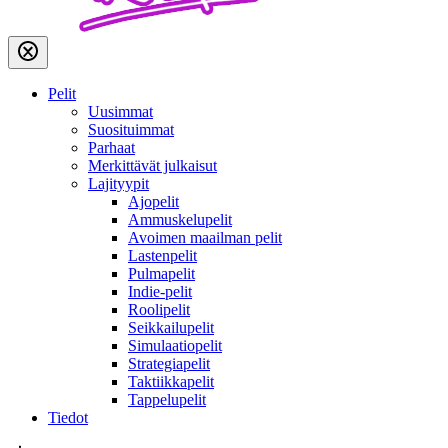
Pelit
Uusimmat
Suosituimmat
Parhaat
Merkittävät julkaisut
Lajityypit
Ajopelit
Ammuskelupelit
Avoimen maailman pelit
Lastenpelit
Pulmapelit
Indie-pelit
Roolipelit
Seikkailupelit
Simulaatiopelit
Strategiapelit
Taktiikkapelit
Tappelupelit
Tiedot