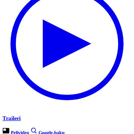
Traileri
Pelivideo
Google-haku