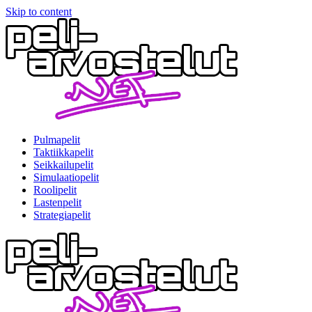
Skip to content
Pulmapelit
Taktiikkapelit
Seikkailupelit
Simulaatiopelit
Roolipelit
Lastenpelit
Strategiapelit