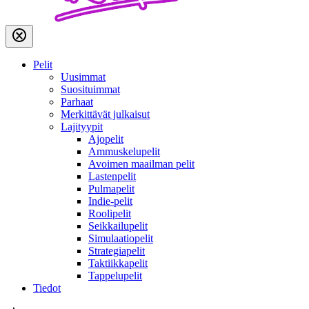
Pelit
Uusimmat
Suosituimmat
Parhaat
Merkittävät julkaisut
Lajityypit
Ajopelit
Ammuskelupelit
Avoimen maailman pelit
Lastenpelit
Pulmapelit
Indie-pelit
Roolipelit
Seikkailupelit
Simulaatiopelit
Strategiapelit
Taktiikkapelit
Tappelupelit
Tiedot