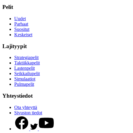
Pelit
Uudet
Parhaat
Suositut
Keskeiset
Lajityypit
Strategiapelit
Taktiikkapelit
Lastenpelit
Seikkailupelit
Simulaatiot
Pulmapelit
Yhteystiedot
Ota yhteyttä
Sivuston tiedot